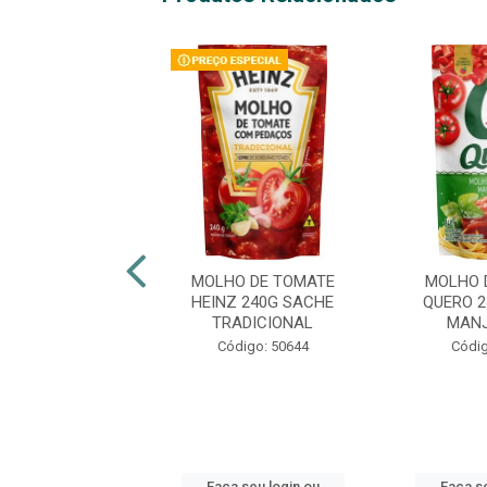
O DE TOMATE
MOLHO DE TOMATE
MOLHO 
ICIONAL VAL
HEINZ 240G SACHE
QUERO 
ACHÊ 300G
TRADICIONAL
MANJ
digo: 42348
Código: 50644
Códig
 seu login ou
Faça seu login ou
Faça se