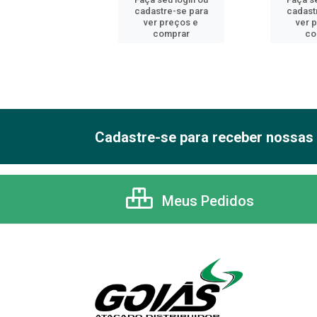
astre-se para
cadastre-se para
cadast
er preços e
ver preços e
ver 
comprar
comprar
co
Cadastre-se para receber nossas 
Meus Pedidos