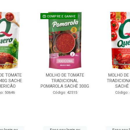
COMPRE E GANHE
DE TOMATE
MOLHO DE TOMATE
MOLHO DE
240G SACHE
TRADICIONAL
TRADICION
ERICÃO
POMAROLA SACHÊ 300G
SACHÊ 
o: 50646
Código: 42515
Código:
u login ou
Faça seu login ou
Faça seu 