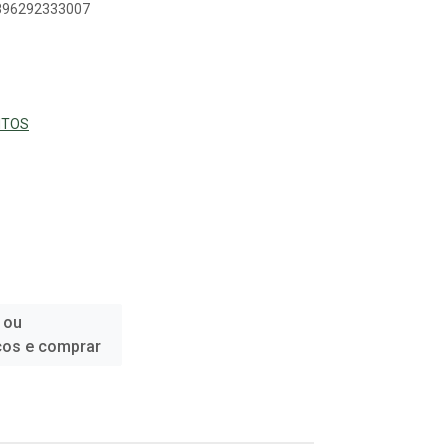
7896292333007
NTOS
 ou
ços e comprar