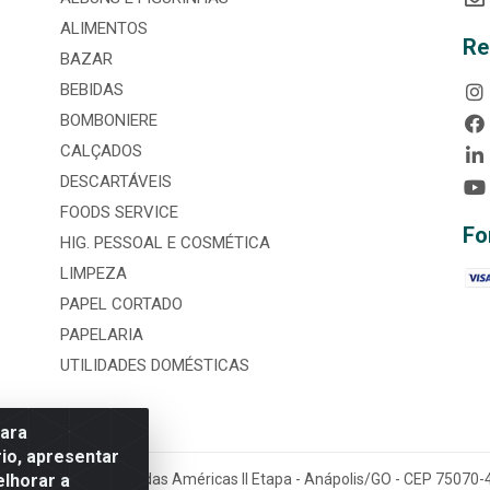
ALIMENTOS
Re
BAZAR
BEBIDAS
BOMBONIERE
CALÇADOS
DESCARTÁVEIS
FOODS SERVICE
Fo
HIG. PESSOAL E COSMÉTICA
LIMPEZA
PAPEL CORTADO
PAPELARIA
UTILIDADES DOMÉSTICAS
para
io, apresentar
elhorar a
tária, nº 3860, Jardim das Américas II Etapa - Anápolis/GO - CEP 7507