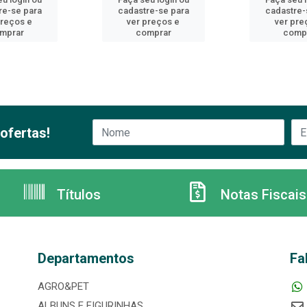
re-se para
cadastre-se para
cadastre-
preços e
ver preços e
ver pre
mprar
comprar
comp
ofertas!
Títulos
Notas Fiscais
Departamentos
Fa
AGRO&PET
ALBUNS E FIGURINHAS