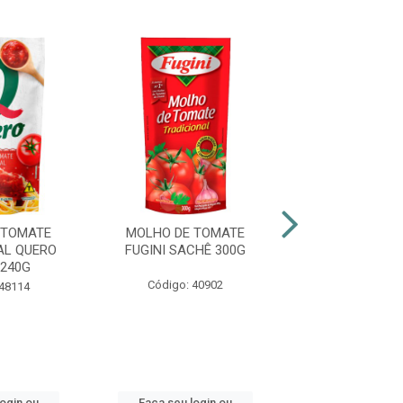
 TOMATE
MOLHO DE TOMATE
MOLHO DE T
AL QUERO
FUGINI SACHÊ 300G
TRADICIONA
240G
SACHÊ 30
Código: 40902
 48114
Código: 42
login ou
Faça seu login ou
Faça seu log