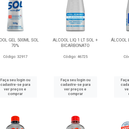
OOL GEL 500ML SOL
ALCOOL LIQ 1 LT SOL +
ÁLCOOL L
70%
BICARBONATO
Código: 32917
Código: 46725
Có
Faça seu login ou
Faça seu login ou
Faça
cadastre-se para
cadastre-se para
cada
ver preços e
ver preços e
ve
comprar
comprar