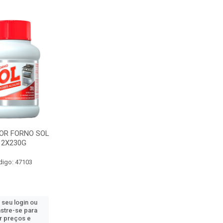
OR FORNO SOL
12X230G
digo: 47103
 seu login ou
stre-se para
r preços e