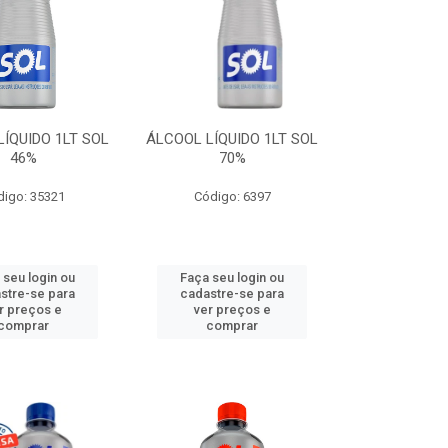
ÍQUIDO 1LT SOL
ÁLCOOL LÍQUIDO 1LT SOL
46%
70%
digo: 35321
Código: 6397
 seu login ou
Faça seu login ou
stre-se para
cadastre-se para
r preços e
ver preços e
comprar
comprar