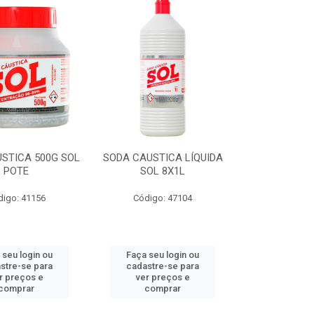
STICA 500G SOL
SODA CAUSTICA LÍQUIDA
POTE
SOL 8X1L
digo: 41156
Código: 47104
 seu login ou
Faça seu login ou
stre-se para
cadastre-se para
r preços e
ver preços e
comprar
comprar