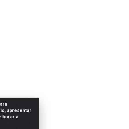
para
io, apresentar
elhorar a