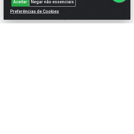
Aceitar
Negar não essenciais
BOMBONIERE
Preferências de Cookies
CALÇADOS
DESCARTÁVEIS
FOODS SERVICE
HIG. PESSOAL E COSMÉTICA
LIMPEZA
PAPEL CORTADO
PAPELARIA
UTILIDADES DOMÉSTICAS
Fale Conosco
(62) 4014-4700