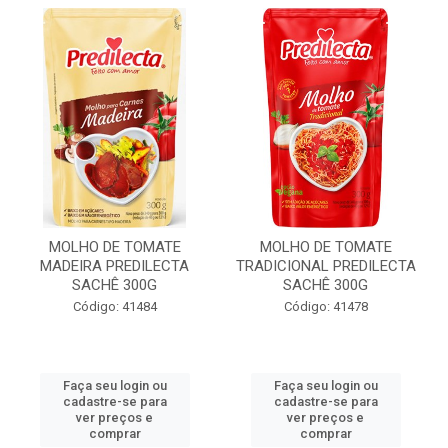
MOLHO DE TOMATE
MOLHO DE TOMATE
MADEIRA PREDILECTA
TRADICIONAL PREDILECTA
SACHÊ 300G
SACHÊ 300G
Código: 41484
Código: 41478
Faça seu login ou
Faça seu login ou
cadastre-se para
cadastre-se para
ver preços e
ver preços e
comprar
comprar