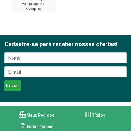
ver preços e
comprar
Cadastre-se para receber nossas ofertas!
Meus Pedidos
Títulos
Notas Fiscais