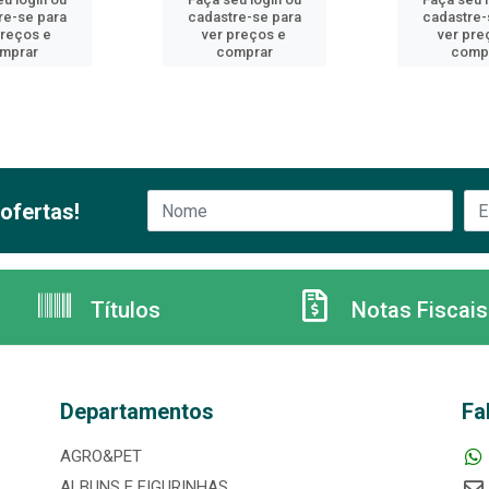
re-se para
cadastre-se para
cadastre-
preços e
ver preços e
ver pre
mprar
comprar
comp
ofertas!
Títulos
Notas Fiscais
Departamentos
Fa
AGRO&PET
ALBUNS E FIGURINHAS