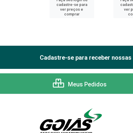
astre-se para
cadastre-se para
cadast
er preços e
ver preços e
ver 
comprar
comprar
co
Cadastre-se para receber nossas 
Meus Pedidos