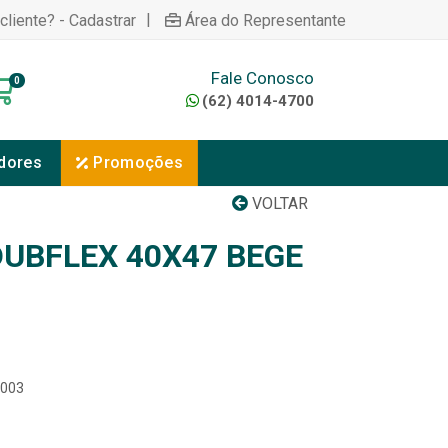
|
cliente? - Cadastrar
Área do Representante
Fale Conosco
0
(62) 4014-4700
dores
Promoções
VOLTAR
DUBFLEX 40X47 BEGE
4003