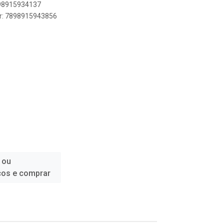
898915934137
er: 7898915943856
 ou
ços e comprar