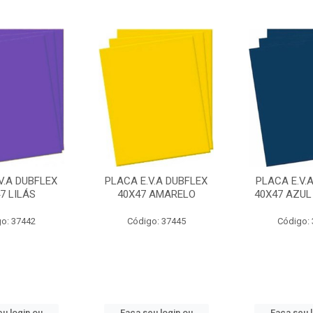
V.A DUBFLEX
PLACA E.V.A DUBFLEX
PLACA E.V.
7 LILÁS
40X47 AMARELO
40X47 AZUL
o: 37442
Código: 37445
Código:
u login ou
Faça seu login ou
Faça seu 