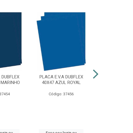
A DUBFLEX
PLACA E.V.A DUBFLEX
PLACA E.V.A 
 MARINHO
40X47 AZUL ROYAL
40X47 BRA
 37454
Código: 37456
Código: 37
login ou
Faça seu login ou
Faça seu log