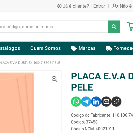
|
Já é cliente? - Entrar
Não é 
atálogos
Quem Somos
Marcas
Fornece
PLACA E.V.A DUBFLEX 40X47 BEGE PELE
PLACA E.V.A 
PELE
Código do Fabricante: 110.106.7
Código: 37458
Código NCM: 40021911