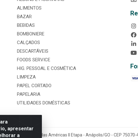
ALIMENTOS
Re
BAZAR
BEBIDAS
BOMBONIERE
CALÇADOS
DESCARTÁVEIS
FOODS SERVICE
Fo
HIG. PESSOAL E COSMÉTICA
LIMPEZA
PAPEL CORTADO
PAPELARIA
UTILIDADES DOMÉSTICAS
para
io, apresentar
elhorar a
tária, nº 3860, Jardim das Américas II Etapa - Anápolis/GO - CEP 7507