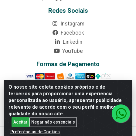
Redes Sociais
Instagram
Facebook
Linkedin
YouTube
Formas de Pagamento
O nosso site coleta cookies próprios e de
terceiros para proporcionar uma experiência
Rede Brasil - Avenida Universitária, nº 3860, Jardim das
personalizada ao usuário, apresentar publicidade
Américas II Etapa - Anápolis/GO - CEP 75070-415 -
relevante de acordo com o seu perfil e melhorar a
CNPJ 07.728.073/0002-24
qualidade do nosso site.
Aceitar
Negar não essenciais
Preferências de Cookies