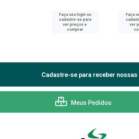
 seu login ou
Faça seu login ou
Faça se
astre-se para
cadastre-se para
cadast
er preços e
ver preços e
ver 
comprar
comprar
co
Cadastre-se para receber nossas 
Meus Pedidos