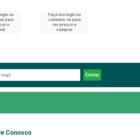
login ou
Faça seu login ou
Faça seu log
se para
cadastre-se para
cadastre-se 
ços e
ver preços e
ver preços
rar
comprar
comprar
le Conosco