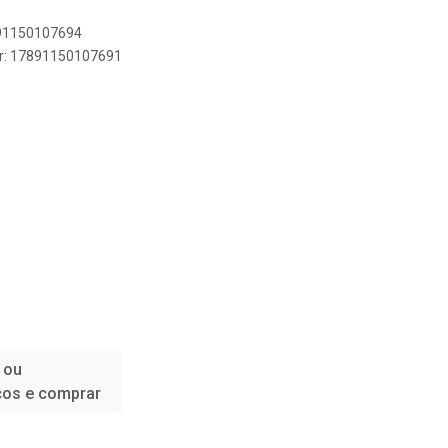
891150107694
er: 17891150107691
 ou
ços e comprar