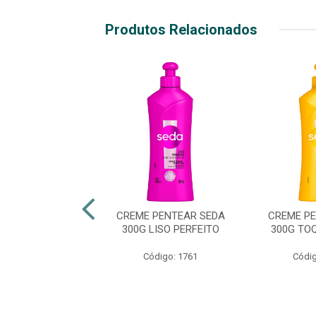
Produtos Relacionados
 PENTEAR SEDA
CREME PENTEAR SEDA
CREME P
0G FORÇA E
300G LISO PERFEITO
300G TO
MENTO BABOSA
 PREBIOT...
Código: 1761
Códig
digo: 50904