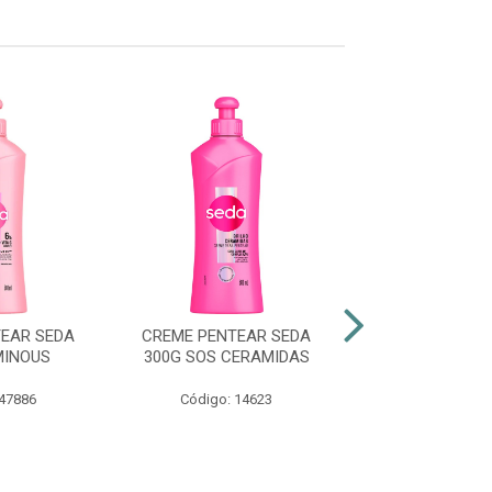
EAR SEDA
CREME PENTEAR SEDA
CREME PENTEA
MINOUS
300G SOS CERAMIDAS
300G FORÇ
CRESCIMENTO
+ PREBIOT.
 47886
Código: 14623
Código: 50