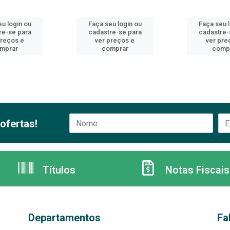
u login ou
Faça seu login ou
Faça seu 
re-se para
cadastre-se para
cadastre-
preços e
ver preços e
ver pre
mprar
comprar
comp
ofertas!
Títulos
Notas Fiscais
Departamentos
Fa