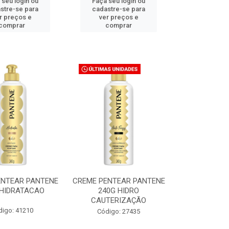
 seu login ou
Faça seu login ou
stre-se para
cadastre-se para
r preços e
ver preços e
comprar
comprar
ENTEAR PANTENE
CREME PENTEAR PANTENE
 HIDRATACAO
240G HIDRO
CAUTERIZAÇÃO
digo: 41210
Código: 27435