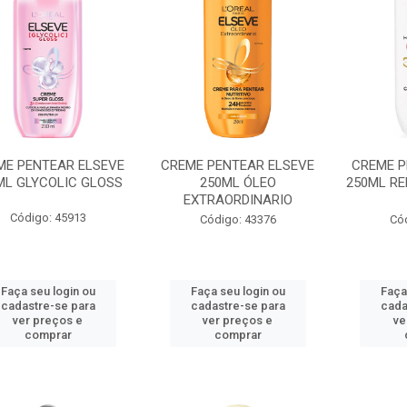
ME PENTEAR ELSEVE
CREME PENTEAR ELSEVE
CREME P
ML GLYCOLIC GLOSS
250ML ÓLEO
250ML R
EXTRAORDINARIO
Código: 45913
Código: 43376
Có
Faça seu login ou
Faça seu login ou
Faça
cadastre-se para
cadastre-se para
cada
ver preços e
ver preços e
ve
comprar
comprar