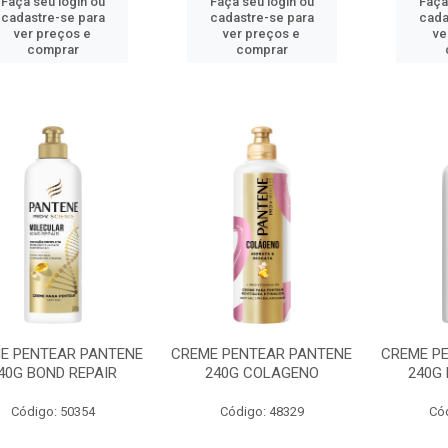
Faça seu login ou
Faça seu login ou
Faça
cadastre-se para
cadastre-se para
cada
ver preços e
ver preços e
ve
comprar
comprar
E PENTEAR PANTENE
CREME PENTEAR PANTENE
CREME P
40G BOND REPAIR
240G COLAGENO
240G
Código: 50354
Código: 48329
Có