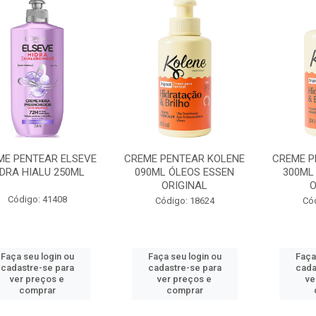
ME PENTEAR ELSEVE
CREME PENTEAR KOLENE
CREME P
IDRA HIALU 250ML
090ML ÓLEOS ESSEN
300ML
ORIGINAL
O
Código: 41408
Código: 18624
Có
Faça seu login ou
Faça seu login ou
Faça
cadastre-se para
cadastre-se para
cada
ver preços e
ver preços e
ve
comprar
comprar