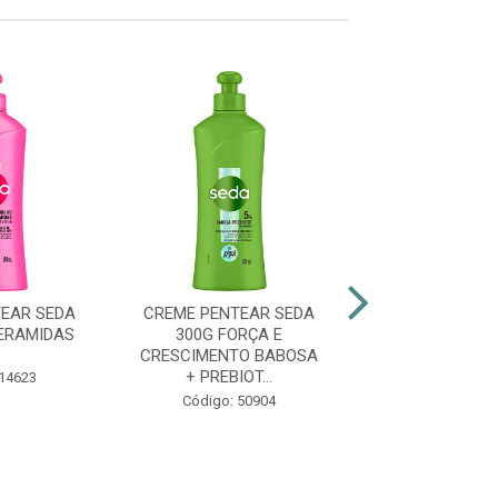
EAR SEDA
CREME PENTEAR SEDA
CREME DE PE
ERAMIDAS
300G FORÇA E
SEDA 300ML
CRESCIMENTO BABOSA
CRESCIME
+ PREBIOT...
 14623
Código: 51
Código: 50904