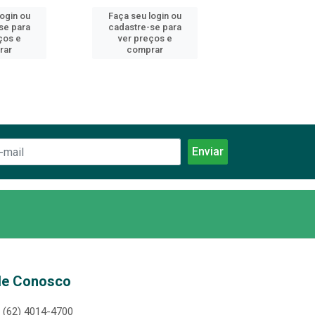
login ou
Faça seu login ou
Faça seu log
se para
cadastre-se para
cadastre-se 
ços e
ver preços e
ver preços
rar
comprar
comprar
le Conosco
(62) 4014-4700