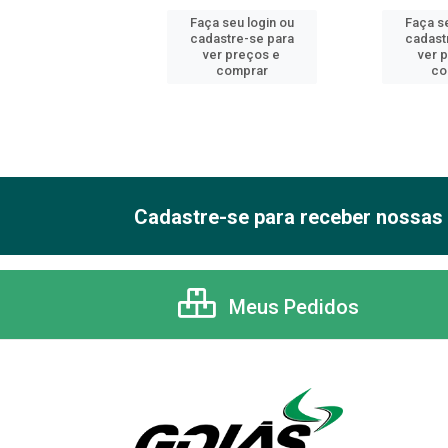
 seu login ou
Faça seu login ou
Faça se
astre-se para
cadastre-se para
cadast
er preços e
ver preços e
ver 
comprar
comprar
co
Cadastre-se para receber nossas 
Meus Pedidos