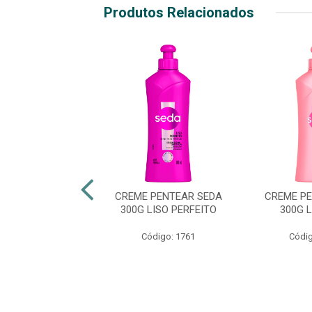
Produtos Relacionados
E DE PENTEAR
CREME PENTEAR SEDA
CREME P
 300ML MEGA
300G LISO PERFEITO
300G 
ESCIMENTO
Código: 1761
Códig
digo: 51543