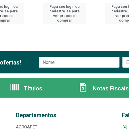
u login ou
Faça seu login ou
Faça seu 
re-se para
cadastre-se para
cadastre-
preços e
ver preços e
ver pre
mprar
comprar
comp
ofertas!
Títulos
Notas Fiscais
Departamentos
Fa
AGRO&PET