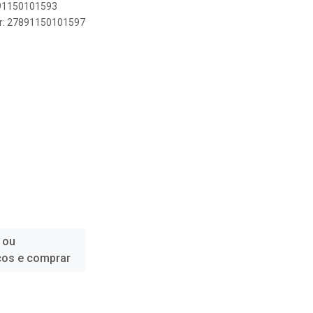
891150101593
er: 27891150101597
 ou
ços e comprar