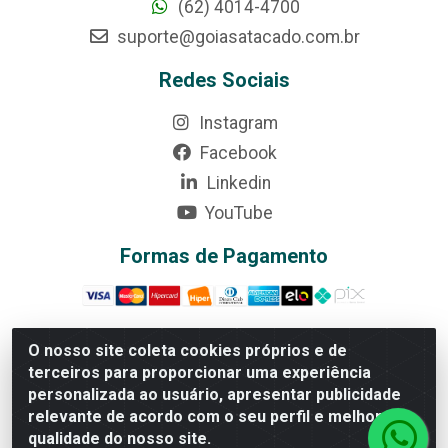
(62) 4014-4700
suporte@goiasatacado.com.br
Redes Sociais
Instagram
Facebook
Linkedin
YouTube
Formas de Pagamento
O nosso site coleta cookies próprios e de
terceiros para proporcionar uma experiência
Rede Brasil - Avenida Universitária, nº 3860, Jardim das
personalizada ao usuário, apresentar publicidade
Américas II Etapa - Anápolis/GO - CEP 75070-415 -
relevante de acordo com o seu perfil e melhorar a
CNPJ 07.728.073/0002-24
qualidade do nosso site.