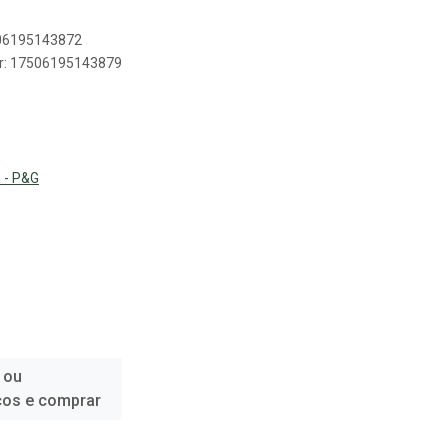
506195143872
er: 17506195143879
 - P&G
 ou
ços e comprar