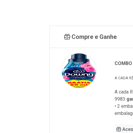
Compre e Ganhe
COMBO 
A CADA R$
A cada R
9983
ga
• 2 emb
embalag
Aces