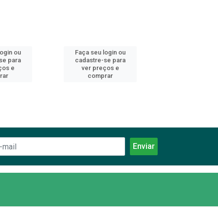
login ou
Faça seu login ou
Faça seu log
se para
cadastre-se para
cadastre-se 
ços e
ver preços e
ver preços
rar
comprar
comprar