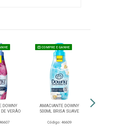
ANHE
COMPRE E GANHE
COMPRE E GAN
E DOWNY
AMACIANTE DOWNY
AMACIANTE 
 DE VERÃO
500ML BRISA SUAVE
500ML LÍRI
CAMPO
 46607
Código: 46609
Código: 46