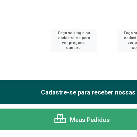
 seu login ou
Faça seu login ou
Faça se
astre-se para
cadastre-se para
cadast
er preços e
ver preços e
ver 
comprar
comprar
co
Cadastre-se para receber nossas 
Meus Pedidos