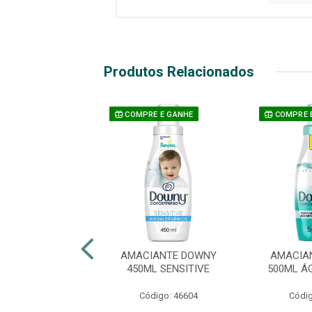
Produtos Relacionados
E E GANHE
COMPRE E GANHE
COMPRE 
IANTE DOWNY
AMACIANTE DOWNY
AMACIA
L LÍRIOS DO
450ML SENSITIVE
500ML Á
CAMPO
Código: 46604
Códig
digo: 46612