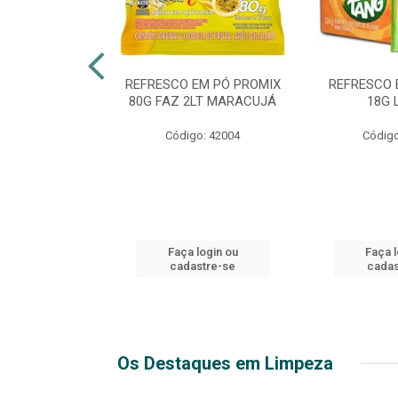
TE 51 LUXO
REFRESCO EM PÓ PROMIX
REFRESCO 
 GARRAFA
80G FAZ 2LT MARACUJÁ
18G 
go: 44
Código: 42004
Código
login ou
Faça login ou
Faça l
stre-se
cadastre-se
cadas
Os Destaques em Limpeza