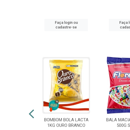
login ou
Faça login ou
Faça l
stre-se
cadastre-se
cadas
 FLORESTLA
BOMBOM BOLA LACTA
BALA MACI
ORACAO 300G
1KG OURO BRANCO
500G 