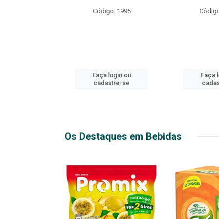
R EXPLOSIVO
Código: 1995
Código
o: 49916
login ou
Faça login ou
Faça l
stre-se
cadastre-se
cadas
Os Destaques em Bebidas