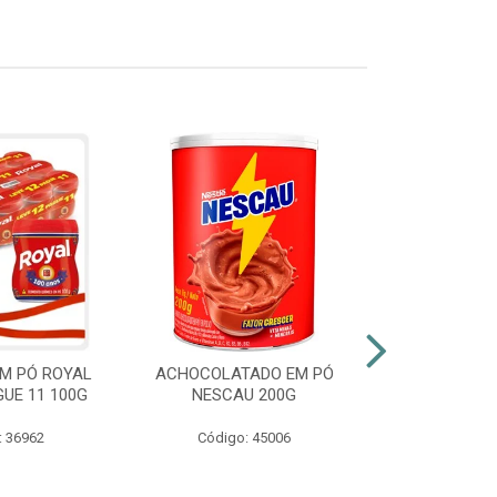
M PÓ ROYAL
ACHOCOLATADO EM PÓ
AZEITE EXT
GUE 11 100G
NESCAU 200G
GALLO VID
: 36962
Código: 45006
Código: