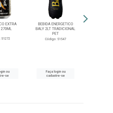
CO EXTRA
BEBIDA ENERGETICO
AGUARDENT
 270ML
BALY 2LT TRADICIONAL
965ML G
PET
: 51272
Códig
Código: 51547
ogin ou
Faça login ou
Faça lo
tre-se
cadastre-se
cadast