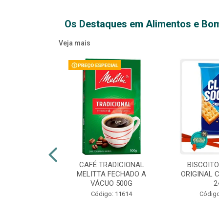
Os Destaques em Alimentos e Bo
Veja mais
XTRA VIRGEM
CAFÉ TRADICIONAL
BISCOIT
IDRO 500ML
MELITTA FECHADO A
ORIGINAL 
VÁCUO 500G
2
o: 14709
Código: 11614
Código