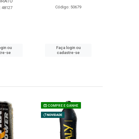
ORATO
COM ACUCAR
Código: 50679
: 48127
Código:
ogin ou
Faça login ou
Faça lo
tre-se
cadastre-se
cadast
COMPRE E GANHE