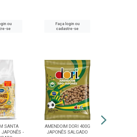
ogin ou
Faça login ou
Faça lo
tre-se
cadastre-se
cadast
M SANTA
AMENDOIM DORI 400G
PIRULITO 
 JAPONÊS -
JAPONÊS SALGADO
FLOPITO CO