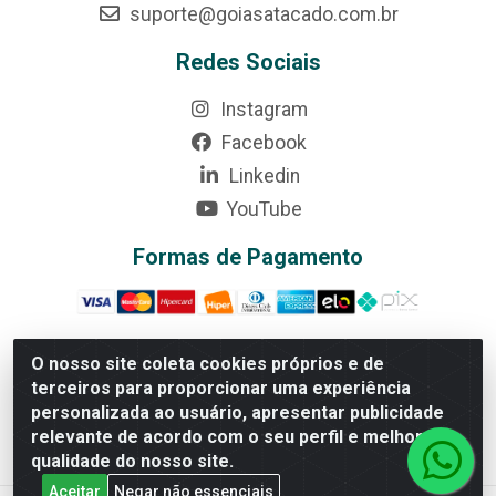
suporte@goiasatacado.com.br
Redes Sociais
Instagram
Facebook
Linkedin
YouTube
Formas de Pagamento
O nosso site coleta cookies próprios e de
terceiros para proporcionar uma experiência
Rede Brasil - Avenida Universitária, nº 3860, Jardim das
personalizada ao usuário, apresentar publicidade
Américas II Etapa - Anápolis/GO - CEP 75070-415 - CNPJ
relevante de acordo com o seu perfil e melhorar a
07.728.073/0002-24
qualidade do nosso site.
Aceitar
Negar não essenciais