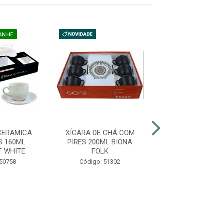
ANHE
CERAMICA
XÍCARA DE CHÁ COM
XÍCARA DE CA
S 160ML
PIRES 200ML BIONA
PIRES 65ML 
F WHITE
FOLK
LUIZA
 50758
Código: 51302
Código: 51