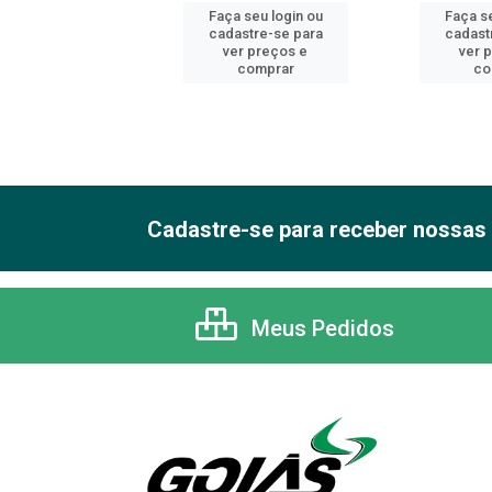
 seu login ou
Faça seu login ou
Faça se
astre-se para
cadastre-se para
cadast
er preços e
ver preços e
ver 
comprar
comprar
co
Cadastre-se para receber nossas 
Meus Pedidos