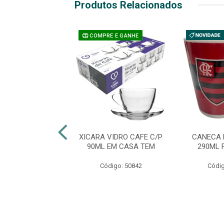
Produtos Relacionados
COMPRE E GANHE
A DE CAFÉ COM
XICARA VIDRO CAFE C/P
CANECA 
 65ML OXFORD
90ML EM CASA TEM
290ML 
LUIZA
Código: 50842
Códig
digo: 51293