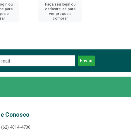
login ou
Faça seu login ou
Faça seu log
se para
cadastre-se para
cadastre-se 
ços e
ver preços e
ver preços
rar
comprar
comprar
le Conosco
(62) 4014-4700