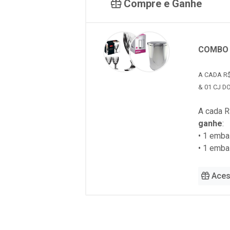
Compre e Ganhe
COMBO 
A CADA R$
& 01 CJ D
A cada R
ganhe
:
• 1 emb
• 1 emb
Aces