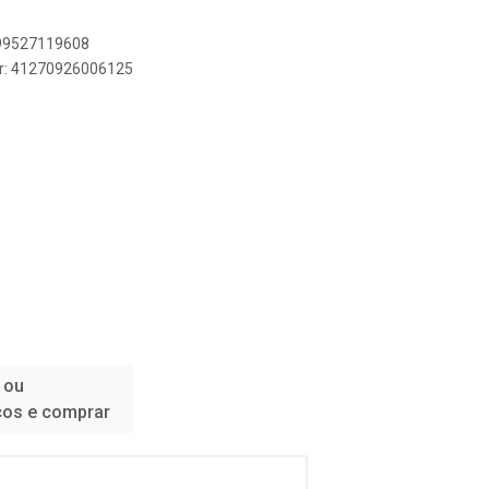
899527119608
er: 41270926006125
 ou
ços e comprar