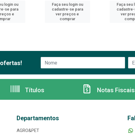
u login ou
Faça seu login ou
Faça seu 
re-se para
cadastre-se para
cadastre-
preços e
ver preços e
ver pre
mprar
comprar
comp
ofertas!
Títulos
Notas Fiscais
Departamentos
Fa
AGRO&PET