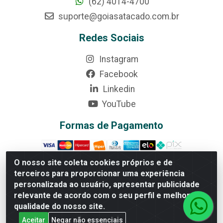
(62) 4014-4700
suporte@goiasatacado.com.br
Redes Sociais
Instagram
Facebook
Linkedin
YouTube
Formas de Pagamento
O nosso site coleta cookies próprios e de
terceiros para proporcionar uma experiência
personalizada ao usuário, apresentar publicidade
Rede Brasil - Avenida Universitária, nº 3860, Jardim das
Américas II Etapa - Anápolis/GO - CEP 75070-415 -
relevante de acordo com o seu perfil e melhorar a
CNPJ 07.728.073/0002-24
qualidade do nosso site.
Aceitar
Negar não essenciais