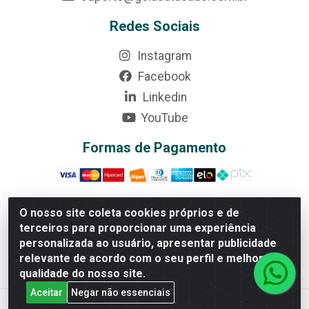
Redes Sociais
Instagram
Facebook
Linkedin
YouTube
Formas de Pagamento
O nosso site coleta cookies próprios e de
terceiros para proporcionar uma experiência
Rede Brasil - Avenida Universitária, nº 3860, Jardim das
personalizada ao usuário, apresentar publicidade
Américas II Etapa - Anápolis/GO - CEP 75070-415 -
relevante de acordo com o seu perfil e melhorar a
CNPJ 07.728.073/0002-24
qualidade do nosso site.
Aceitar
Negar não essenciais