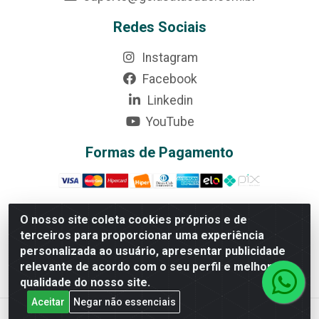
Redes Sociais
Instagram
Facebook
Linkedin
YouTube
Formas de Pagamento
O nosso site coleta cookies próprios e de
terceiros para proporcionar uma experiência
Rede Brasil - Avenida Universitária, nº 3860, Jardim das
personalizada ao usuário, apresentar publicidade
Américas II Etapa - Anápolis/GO - CEP 75070-415 -
relevante de acordo com o seu perfil e melhorar a
CNPJ 07.728.073/0002-24
qualidade do nosso site.
Aceitar
Negar não essenciais