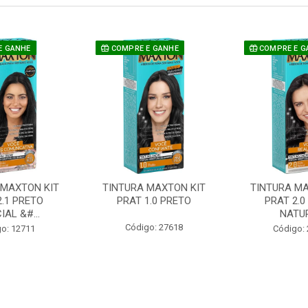
E GANHE
COMPRE E GANHE
COMPRE E G
 MAXTON KIT
TINTURA MAXTON KIT
TINTURA MA
2.1 PRETO
PRAT 1.0 PRETO
PRAT 2.0
IAL &#...
NATU
Código: 27618
o: 12711
Código: