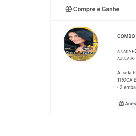
Compre e Ganhe
COMBO M
A CADA R$
AZULADO E
A cada R
TROCA B
• 2 emb
Aces