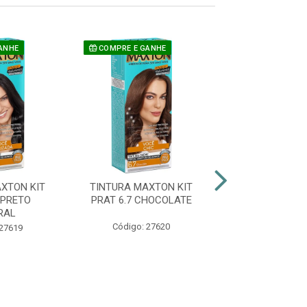
ANHE
COMPRE E GANHE
COMPRE E GAN
XTON KIT
TINTURA MAXTON KIT
TINTURA MAXT
 PRETO
PRAT 6.7 CHOCOLATE
PRAT 8.1 LOU
RAL
Código: 27620
Código: 27
 27619