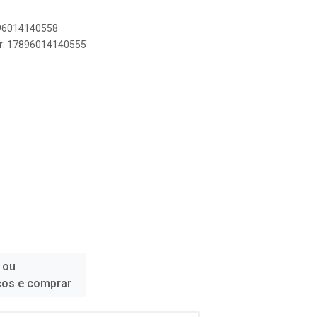
896014140558
er: 17896014140555
 ou
ços e comprar