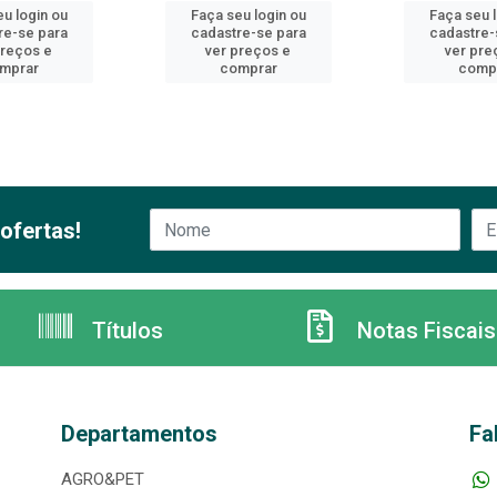
u login ou
Faça seu login ou
Faça seu 
re-se para
cadastre-se para
cadastre-
preços e
ver preços e
ver pre
mprar
comprar
comp
ofertas!
Títulos
Notas Fiscais
Departamentos
Fa
AGRO&PET