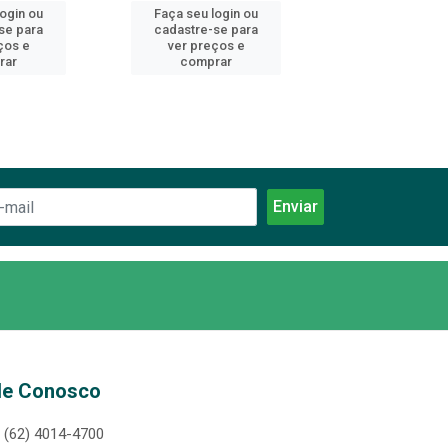
login ou
Faça seu login ou
Faça seu log
se para
cadastre-se para
cadastre-se 
ços e
ver preços e
ver preços
rar
comprar
comprar
le Conosco
(62) 4014-4700