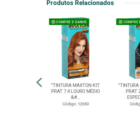
Produtos Relacionados
E E GANHE
COMPRE E GANHE
COMPRE 
RA MAXTON KIT
”TINTURA MAXTON KIT
”TINTURA
.1 LOUR SUECO
PRAT 7.4 LOURO MÉDIO
PRAT 
&#...
ESPEC
digo: 27621
Código: 12650
Códig