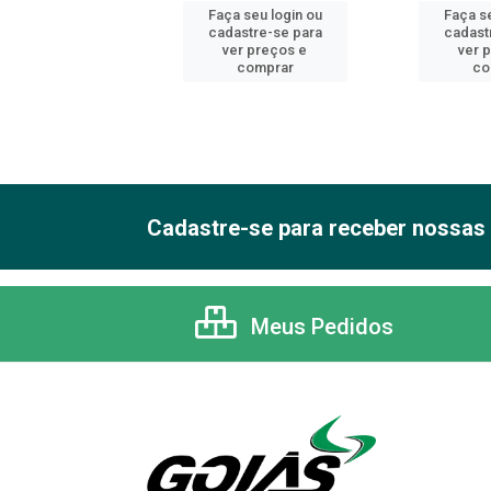
 seu login ou
Faça seu login ou
Faça se
astre-se para
cadastre-se para
cadast
er preços e
ver preços e
ver 
comprar
comprar
co
Cadastre-se para receber nossas 
Meus Pedidos