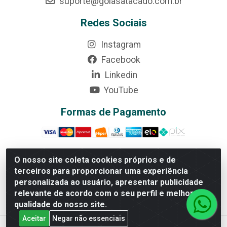
suporte@goiasatacado.com.br
Redes Sociais
Instagram
Facebook
Linkedin
YouTube
Formas de Pagamento
O nosso site coleta cookies próprios e de
terceiros para proporcionar uma experiência
Rede Brasil - Avenida Universitária, nº 3860, Jardim das
personalizada ao usuário, apresentar publicidade
Américas II Etapa - Anápolis/GO - CEP 75070-415 -
relevante de acordo com o seu perfil e melhorar a
CNPJ 07.728.073/0002-24
qualidade do nosso site.
Aceitar
Negar não essenciais