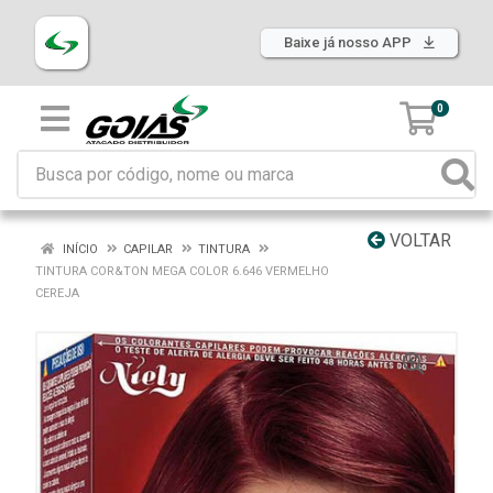
Baixe já nosso APP
0
VOLTAR
INÍCIO
CAPILAR
TINTURA
TINTURA COR&TON MEGA COLOR 6.646 VERMELHO
CEREJA