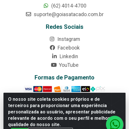
(62) 4014-4700
suporte@goiasatacado.com.br
Redes Sociais
Instagram
Facebook
Linkedin
YouTube
Formas de Pagamento
O nosso site coleta cookies próprios e de
terceiros para proporcionar uma experiência
Rede Brasil - Avenida Universitária, nº 3860, Jardim das
personalizada ao usuário, apresentar publicidade
Américas II Etapa - Anápolis/GO - CEP 75070-415 -
relevante de acordo com o seu perfil e melhorar a
CNPJ 07.728.073/0002-24
qualidade do nosso site.