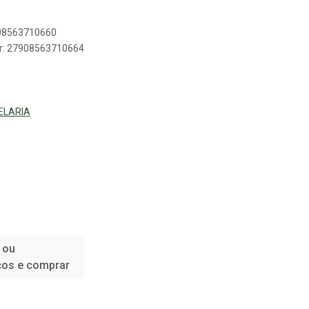
908563710660
er: 27908563710664
ELARIA
 ou
ços e comprar