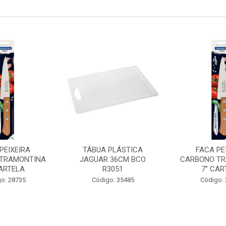
PEIXEIRA
TÁBUA PLÁSTICA
FACA PE
TRAMONTINA
JAGUAR 36CM BCO
CARBONO T
CARTELA
R3051
7” CAR
o: 28735
Código: 35485
Código: