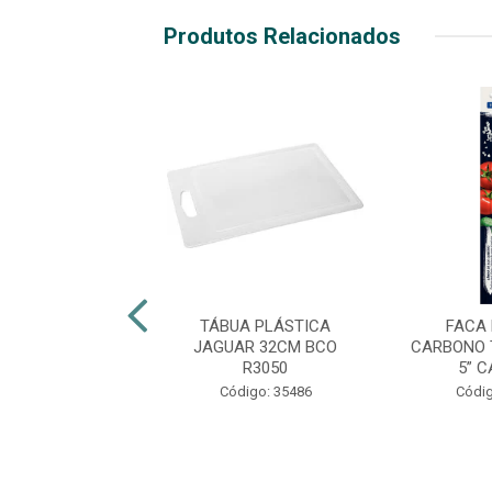
Produtos Relacionados
HURRASCO INOX
TÁBUA PLÁSTICA
FACA 
NTINA 4” LEME
JAGUAR 32CM BCO
CARBONO 
BO PRETO
R3050
5” 
digo: 48353
Código: 35486
Códig