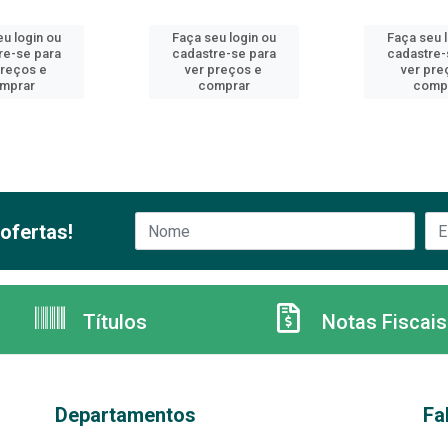
u login ou
Faça seu login ou
Faça seu 
re-se para
cadastre-se para
cadastre-
preços e
ver preços e
ver pre
mprar
comprar
comp
ofertas!
Títulos
Notas Fiscais
Departamentos
Fa