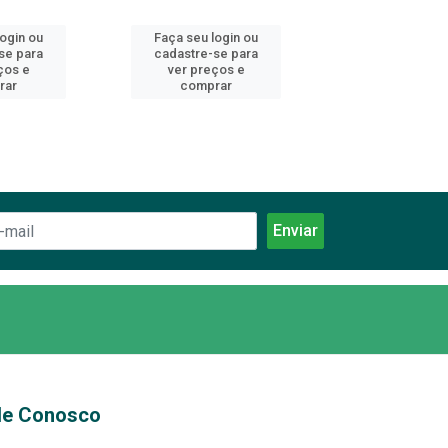
login ou
Faça seu login ou
Faça seu log
se para
cadastre-se para
cadastre-se 
ços e
ver preços e
ver preços
rar
comprar
comprar
le Conosco