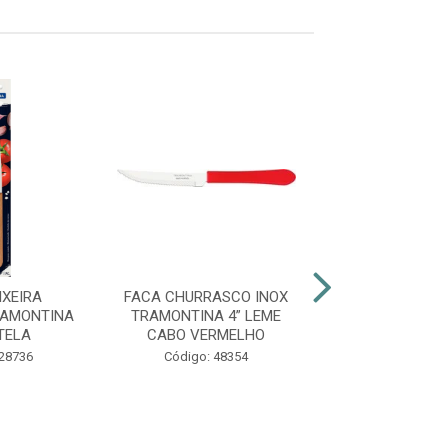
IXEIRA
FACA CHURRASCO INOX
FACA CHURRAS
RAMONTINA
TRAMONTINA 4” LEME
TRAMONTINA 4
TELA
CABO VERMELHO
CABO PRE
 28736
Código: 48354
Código: 48