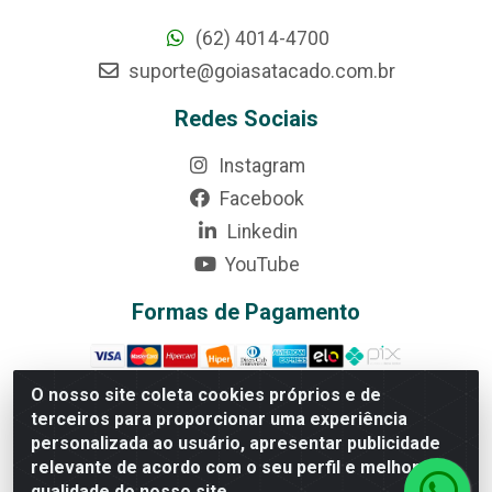
(62) 4014-4700
suporte@goiasatacado.com.br
Redes Sociais
Instagram
Facebook
Linkedin
YouTube
Formas de Pagamento
O nosso site coleta cookies próprios e de
terceiros para proporcionar uma experiência
Rede Brasil - Avenida Universitária, nº 3860, Jardim das
personalizada ao usuário, apresentar publicidade
Américas II Etapa - Anápolis/GO - CEP 75070-415 -
relevante de acordo com o seu perfil e melhorar a
CNPJ 07.728.073/0002-24
qualidade do nosso site.