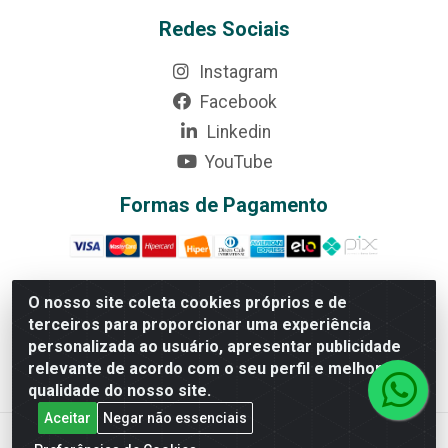
suporte@goiasatacado.com.br
Redes Sociais
Instagram
Facebook
Linkedin
YouTube
Formas de Pagamento
O nosso site coleta cookies próprios e de
terceiros para proporcionar uma experiência
personalizada ao usuário, apresentar publicidade
Rede Brasil - Avenida Universitária, nº 3860, Jardim das
relevante de acordo com o seu perfil e melhorar a
Américas II Etapa - Anápolis/GO - CEP 75070-415 - CNPJ
qualidade do nosso site.
07.728.073/0002-24
Aceitar
Negar não essenciais