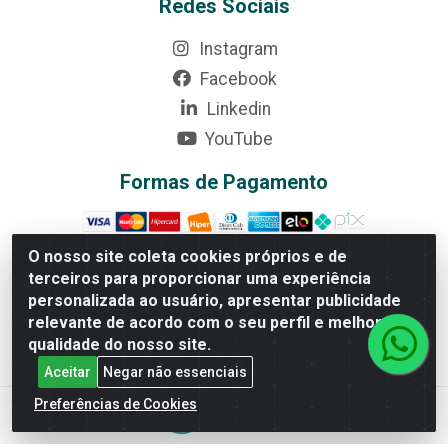
Redes Sociais
Instagram
Facebook
Linkedin
YouTube
Formas de Pagamento
O nosso site coleta cookies próprios e de
terceiros para proporcionar uma experiência
personalizada ao usuário, apresentar publicidade
Rede Brasil - Avenida Universitária, nº 3860, Jardim das
Américas II Etapa - Anápolis/GO - CEP 75070-415 -
relevante de acordo com o seu perfil e melhorar a
CNPJ 07.728.073/0002-24
qualidade do nosso site.
Aceitar
Negar não essenciais
Preferências de Cookies