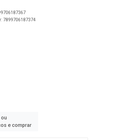
899706187367
er: 7899706187374
 ou
ços e comprar