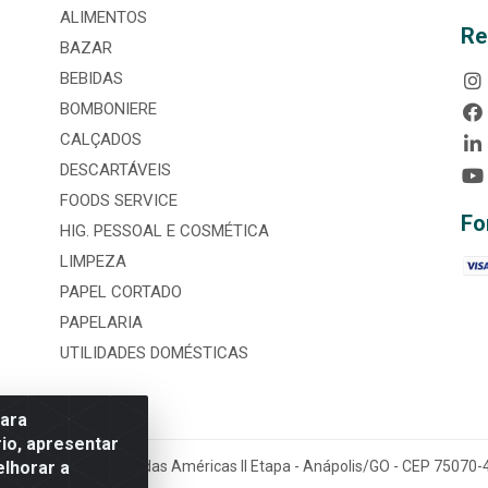
ALIMENTOS
Re
BAZAR
BEBIDAS
BOMBONIERE
CALÇADOS
DESCARTÁVEIS
FOODS SERVICE
Fo
HIG. PESSOAL E COSMÉTICA
LIMPEZA
PAPEL CORTADO
PAPELARIA
UTILIDADES DOMÉSTICAS
para
io, apresentar
elhorar a
tária, nº 3860, Jardim das Américas II Etapa - Anápolis/GO - CEP 7507