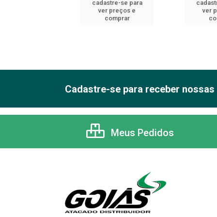
astre-se para
cadastre-se para
cadast
er preços e
ver preços e
ver 
comprar
comprar
co
Cadastre-se para receber nossas 
Meus Pedidos