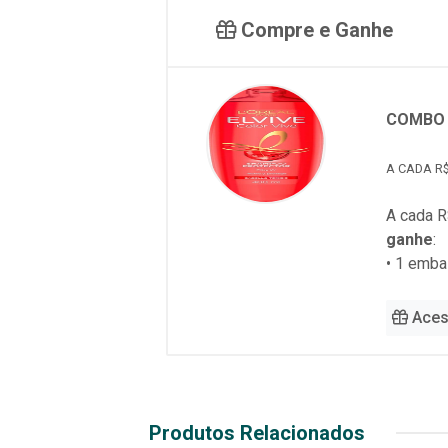
Compre e Ganhe
COMBO 
A CADA R$
A cada R
ganhe
:
• 1 emb
Aces
Produtos Relacionados