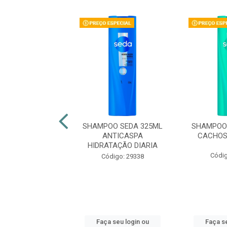
OO SEDA 300ML
SHAMPOO SEDA 325ML
SHAMPOO 
UMINOUS
ANTICASPA
CACHOS
HIDRATAÇÃO DIARIA
digo: 47884
Códig
Código: 29338
 seu login ou
Faça seu login ou
Faça se