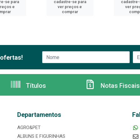
re-se para
cadastre-se para
cadastre-
preços e
ver preços e
ver pre
mprar
comprar
comp
ofertas!
Títulos
Notas Fiscais
Departamentos
Fa
AGRO&PET
ALBUNS E FIGURINHAS