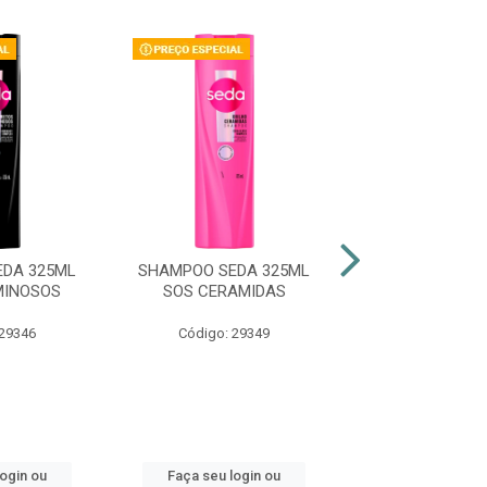
DA 325ML
SHAMPOO SEDA 325ML
SHAMPOO SEDA
MINOSOS
SOS CERAMIDAS
LUMINO
 29346
Código: 29349
Código: 47
login ou
Faça seu login ou
Faça seu log