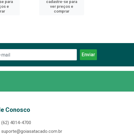
se para
cadastre-se para
cadastre-se 
ços e
ver preços e
ver preços
rar
comprar
comprar
le Conosco
(62) 4014-4700
suporte@goiasatacado.com.br