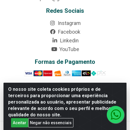
Redes Sociais
Instagram
Facebook
Linkedin
YouTube
Formas de Pagamento
O nosso site coleta cookies próprios e de
terceiros para proporcionar uma experiência
Rede Brasil - Avenida Universitária, nº 3860, Jardim das
personalizada ao usuário, apresentar publicidade
Américas II Etapa - Anápolis/GO - CEP 75070-415 -
relevante de acordo com o seu perfil e melhorar a
CNPJ 07.728.073/0002-24
qualidade do nosso site.
Aceitar
Negar não essenciais