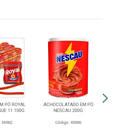
M PÓ ROYAL
ACHOCOLATADO EM PÓ
AZEITE EXT
GUE 11 100G
NESCAU 200G
GALLO VID
: 36962
Código: 45006
Código: