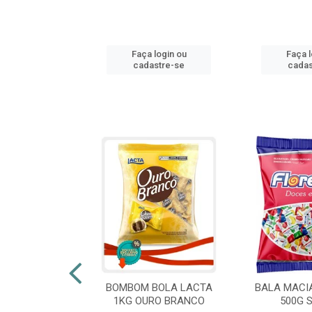
login ou
Faça login ou
Faça l
stre-se
cadastre-se
cadas
 FLORESTLA
BOMBOM BOLA LACTA
BALA MACI
ORACAO 300G
1KG OURO BRANCO
500G 