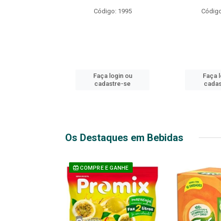
R EXPLOSIVO
Código: 1995
Código
o: 49916
login ou
Faça login ou
Faça l
stre-se
cadastre-se
cadas
Os Destaques em Bebidas
 GANHE
COMPRE E GANHE