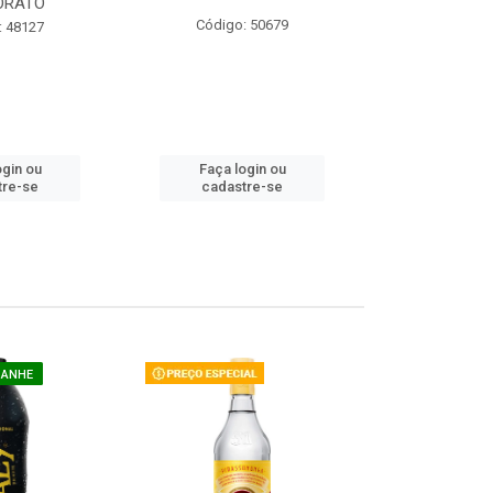
ORATO
COM ACUCAR
Código: 50679
: 48127
Código:
ogin ou
Faça login ou
Faça lo
tre-se
cadastre-se
cadast
GANHE
COMPRE E G