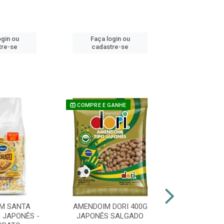
ogin ou
Faça login ou
Faça lo
tre-se
cadastre-se
cadast
COMPRE E GANHE
M SANTA
AMENDOIM DORI 400G
PIRULITO 
 JAPONÊS -
JAPONÊS SALGADO
FLOPITO CO