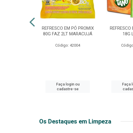
ICO EXTRA
REFRESCO EM PÓ PROMIX
REFRESCO 
 2LT PET
80G FAZ 2LT MARACUJÁ
18G 
o: 51271
Código: 42004
Código
login ou
Faça login ou
Faça l
stre-se
cadastre-se
cadas
Os Destaques em Limpeza