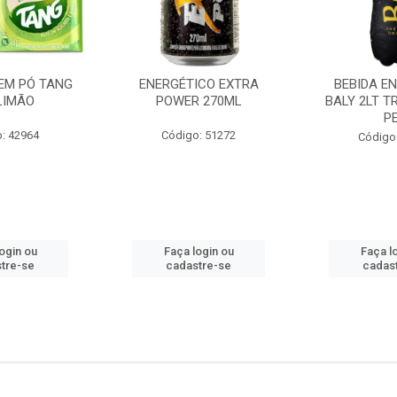
EM PÓ TANG
ENERGÉTICO EXTRA
BEBIDA E
LIMÃO
POWER 270ML
BALY 2LT T
P
: 42964
Código: 51272
Código
ogin ou
Faça login ou
Faça l
tre-se
cadastre-se
cadas