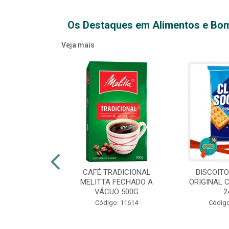
Os Destaques em Alimentos e Bo
Veja mais
XTRA VIRGEM
CAFÉ TRADICIONAL
BISCOIT
IDRO 500ML
MELITTA FECHADO A
ORIGINAL 
VÁCUO 500G
2
o: 14709
Código: 11614
Código