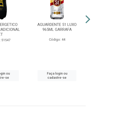
NERGETICO
AGUARDENTE 51 LUXO
ENERGÉTI
RADICIONAL
965ML GARRAFA
POWER 2
ET
Código: 44
Código:
: 51547
ogin ou
Faça login ou
Faça lo
tre-se
cadastre-se
cadast