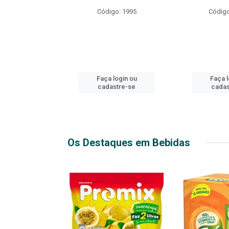
R EXPLOSIVO
Código: 1995
Código
o: 49916
login ou
Faça login ou
Faça l
stre-se
cadastre-se
cadas
Os Destaques em Bebidas