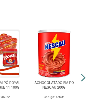
M PÓ ROYAL
ACHOCOLATADO EM PÓ
AZEITE EXT
GUE 11 100G
NESCAU 200G
GALLO VID
: 36962
Código: 45006
Código: