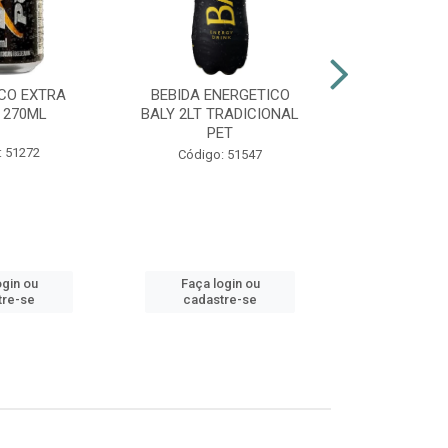
CO EXTRA
BEBIDA ENERGETICO
AGUARDENT
 270ML
BALY 2LT TRADICIONAL
965ML G
PET
: 51272
Códig
Código: 51547
ogin ou
Faça login ou
Faça lo
tre-se
cadastre-se
cadast