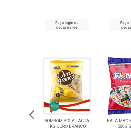
login ou
Faça login ou
Faça l
stre-se
cadastre-se
cadas
 FLORESTLA
BOMBOM BOLA LACTA
BALA MACI
ORACAO 300G
1KG OURO BRANCO
500G 