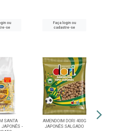
ogin ou
Faça login ou
Faça lo
tre-se
cadastre-se
cadast
M SANTA
AMENDOIM DORI 400G
PIRULITO 
 JAPONÊS -
JAPONÊS SALGADO
FLOPITO CO