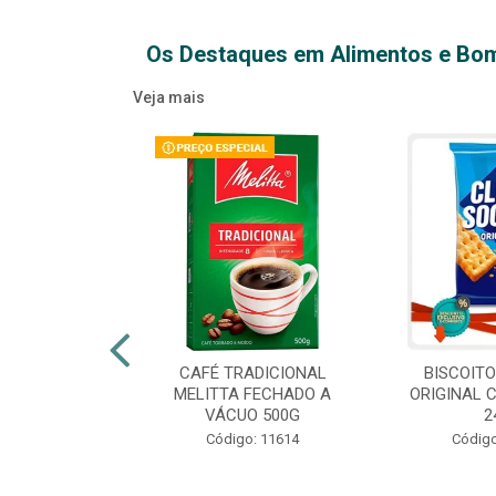
Os Destaques em Alimentos e Bo
Veja mais
XTRA VIRGEM
CAFÉ TRADICIONAL
BISCOIT
IDRO 500ML
MELITTA FECHADO A
ORIGINAL 
VÁCUO 500G
2
o: 14709
Código: 11614
Código