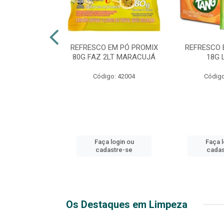
TE 51 LUXO
REFRESCO EM PÓ PROMIX
REFRESCO 
 GARRAFA
80G FAZ 2LT MARACUJÁ
18G 
go: 44
Código: 42004
Código
login ou
Faça login ou
Faça l
stre-se
cadastre-se
cadas
Os Destaques em Limpeza