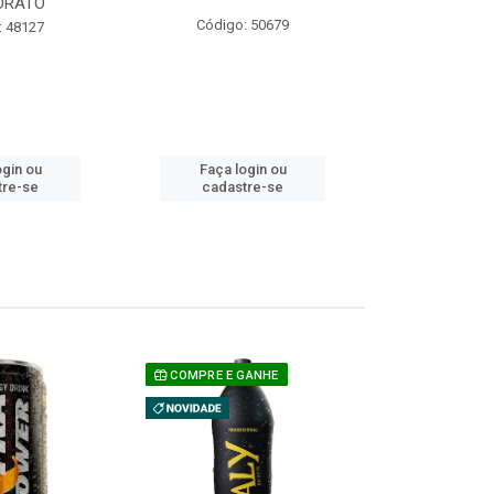
ORATO
COM ACUCAR
Código: 50679
: 48127
Código:
ogin ou
Faça login ou
Faça lo
tre-se
cadastre-se
cadast
COMPRE E GANHE