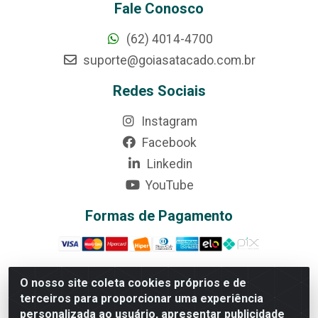
Fale Conosco
(62) 4014-4700
suporte@goiasatacado.com.br
Redes Sociais
Instagram
Facebook
Linkedin
YouTube
Formas de Pagamento
O nosso site coleta cookies próprios e de
terceiros para proporcionar uma experiência
Rede Brasil - Avenida Universitária, nº 3860, Jardim das
personalizada ao usuário, apresentar publicidade
Américas II Etapa - Anápolis/GO - CEP 75070-415 -