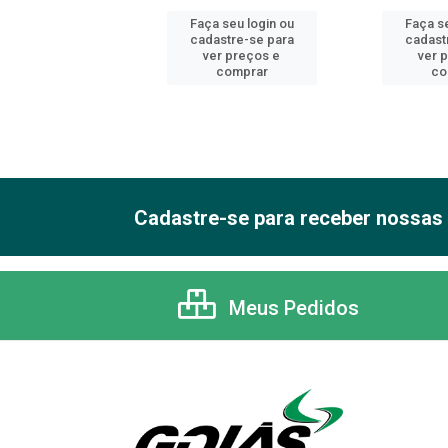
 seu login ou
Faça seu login ou
Faça se
astre-se para
cadastre-se para
cadast
er preços e
ver preços e
ver 
comprar
comprar
co
Cadastre-se para receber nossas 
Meus Pedidos