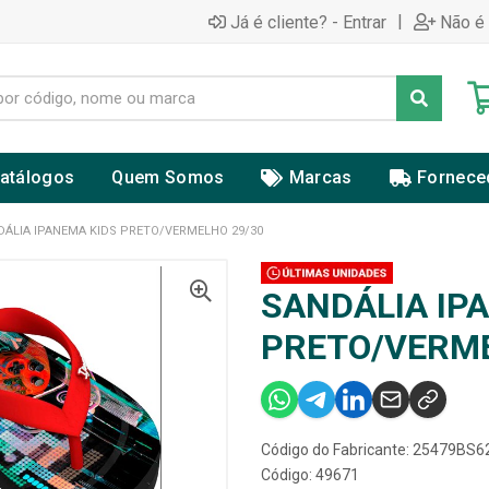
|
Já é cliente? - Entrar
Não é 
atálogos
Quem Somos
Marcas
Fornece
DÁLIA IPANEMA KIDS PRETO/VERMELHO 29/30
SANDÁLIA IP
PRETO/VERME
Código do Fabricante: 25479BS
Código: 49671