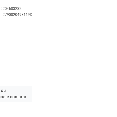
900204603232
er: 27900204931193
 ou
ços e comprar