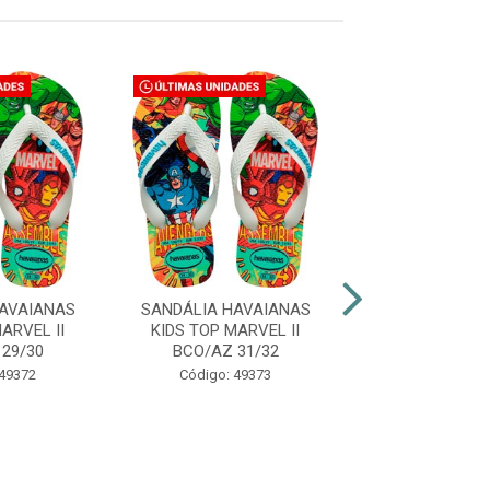
AVAIANAS
SANDÁLIA HAVAIANAS
SANDÁLIA HAV
ARVEL II
KIDS TOP MARVEL II
KIDS TOP MAR
29/30
BCO/AZ 31/32
BCO/AZ 33
 49372
Código: 49373
Código: 49