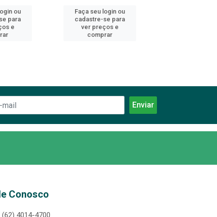
login ou
Faça seu login ou
Faça seu log
se para
cadastre-se para
cadastre-se 
ços e
ver preços e
ver preços
rar
comprar
comprar
le Conosco
(62) 4014-4700