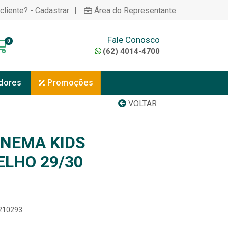
|
cliente? - Cadastrar
Área do Representante
Fale Conosco
0
(62) 4014-4700
dores
Promoções
VOLTAR
ANEMA KIDS
LHO 29/30
6210293