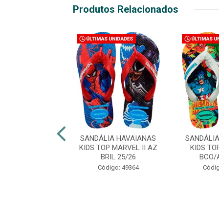
Produtos Relacionados
LIA HAVAIANAS
SANDÁLIA HAVAIANAS
SANDÁLI
TOP MARVEL II
KIDS TOP MARVEL II AZ
KIDS TO
O/AZ 33/34
BRIL 25/26
BCO/
digo: 49374
Código: 49364
Códig