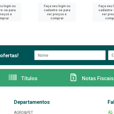
u login ou
Faça seu login ou
Faça seu 
re-se para
cadastre-se para
cadastre-
preços e
ver preços e
ver pre
mprar
comprar
comp
ofertas!
Títulos
Notas Fiscais
Departamentos
Fa
AGRO&PET