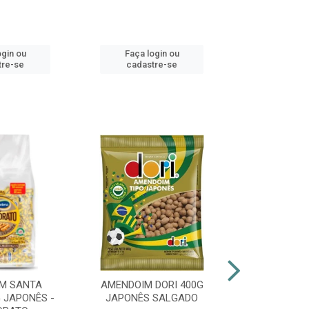
ogin ou
Faça login ou
Faça lo
tre-se
cadastre-se
cadast
M SANTA
AMENDOIM DORI 400G
PIRULITO 
 JAPONÊS -
JAPONÊS SALGADO
FLOPITO CO