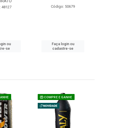
ORATO
COM ACUCAR
Código: 50679
: 48127
Código:
ogin ou
Faça login ou
Faça lo
tre-se
cadastre-se
cadast
GANHE
COMPRE E GANHE