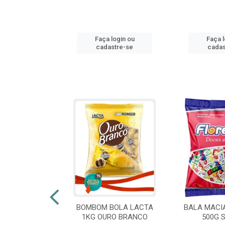
login ou
Faça login ou
Faça l
stre-se
cadastre-se
cadas
 FLORESTLA
BOMBOM BOLA LACTA
BALA MACI
ORACAO 300G
1KG OURO BRANCO
500G 