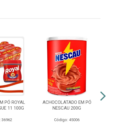
M PÓ ROYAL
ACHOCOLATADO EM PÓ
AZEITE EXT
GUE 11 100G
NESCAU 200G
GALLO VID
: 36962
Código: 45006
Código: