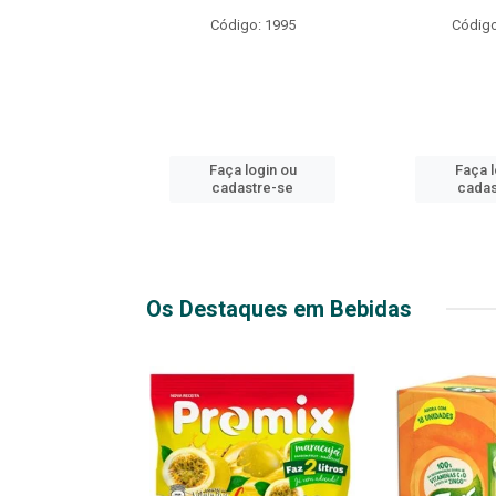
R EXPLOSIVO
Código: 1995
Código
o: 49916
login ou
Faça login ou
Faça l
stre-se
cadastre-se
cadas
Os Destaques em Bebidas