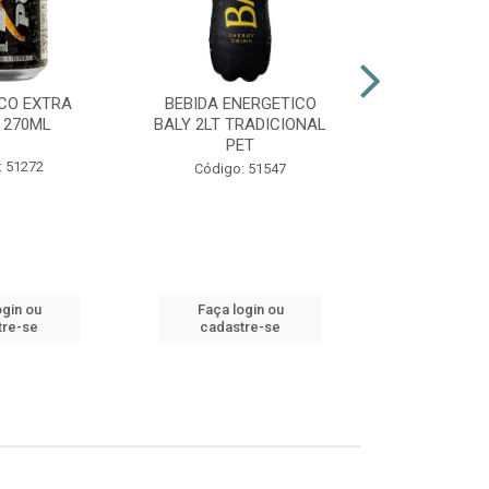
CO EXTRA
BEBIDA ENERGETICO
AGUARDENT
 270ML
BALY 2LT TRADICIONAL
965ML G
PET
: 51272
Códig
Código: 51547
ogin ou
Faça login ou
Faça lo
tre-se
cadastre-se
cadast