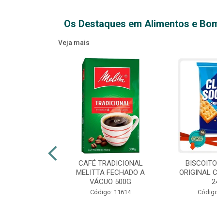
Os Destaques em Alimentos e Bo
Veja mais
XTRA VIRGEM
CAFÉ TRADICIONAL
BISCOIT
IDRO 500ML
MELITTA FECHADO A
ORIGINAL 
VÁCUO 500G
2
o: 14709
Código: 11614
Código