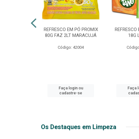
TE 51 LUXO
REFRESCO EM PÓ PROMIX
REFRESCO 
 GARRAFA
80G FAZ 2LT MARACUJÁ
18G 
go: 44
Código: 42004
Código
login ou
Faça login ou
Faça l
stre-se
cadastre-se
cadas
Os Destaques em Limpeza