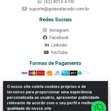
(62) 4014-4700
suporte@goiasatacado.com.br
Redes Sociais
Instagram
Facebook
Linkedin
YouTube
Formas de Pagamento
O nosso site coleta cookies próprios e de
terceiros para proporcionar uma experiência
Rede Brasil - Avenida Universitária, nº 3860, Jardim das
personalizada ao usuário, apresentar publicidade
Américas II Etapa - Anápolis/GO - CEP 75070-415 -
relevante de acordo com o seu perfil e melhorar a
CNPJ 07.728.073/0002-24
qualidade do nosso site.