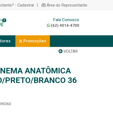
|
cliente? - Cadastrar
Área do Representante
Fale Conosco
0
(62) 4014-4700
dores
Promoções
VOLTAR
ANEMA ANATÔMICA
O/PRETO/BRANCO 36
7090360