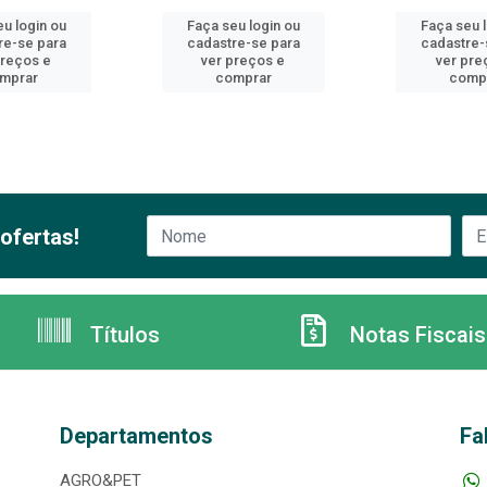
u login ou
Faça seu login ou
Faça seu 
re-se para
cadastre-se para
cadastre-
preços e
ver preços e
ver pre
mprar
comprar
comp
ofertas!
Títulos
Notas Fiscais
Departamentos
Fa
AGRO&PET