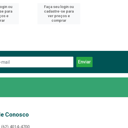
login ou
Faça seu login ou
Faça seu log
se para
cadastre-se para
cadastre-se 
ços e
ver preços e
ver preços
rar
comprar
comprar
le Conosco
(62) 4014-4700