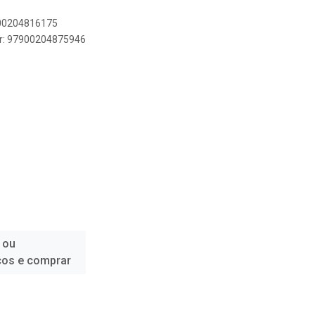
900204816175
er: 97900204875946
 ou
ços e comprar