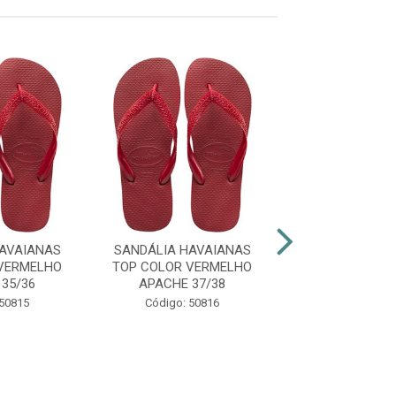
AVAIANAS
SANDÁLIA HAVAIANAS
SANDÁLIA HAV
VERMELHO
TOP COLOR VERMELHO
TOP COLOR VE
35/36
APACHE 37/38
APACHE 39
 50815
Código: 50816
Código: 50