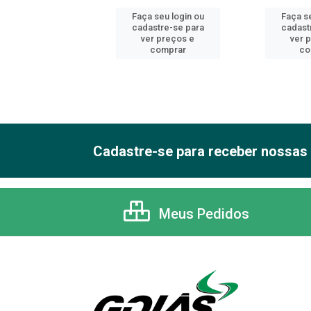
 seu login ou
Faça seu login ou
Faça se
astre-se para
cadastre-se para
cadast
er preços e
ver preços e
ver 
comprar
comprar
co
Cadastre-se para receber nossas 
Meus Pedidos