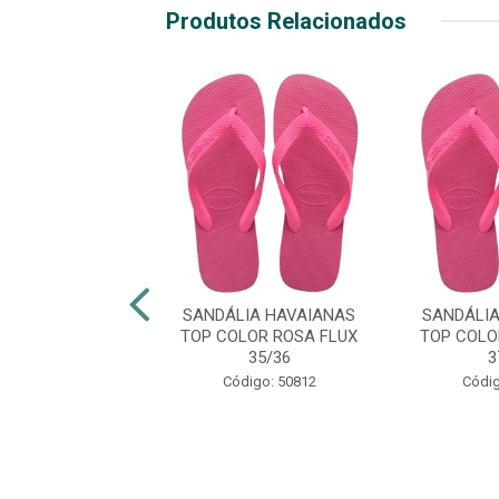
Produtos Relacionados
LIA HAVAIANAS
SANDÁLIA HAVAIANAS
SANDÁLI
OLOR VERMELHO
TOP COLOR ROSA FLUX
TOP COLO
ACHE 39/40
35/36
3
digo: 50817
Código: 50812
Códig