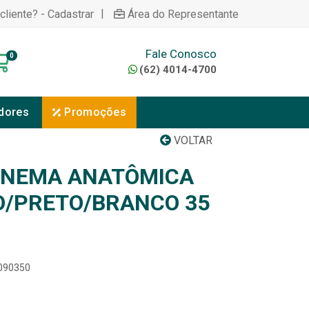
|
cliente? - Cadastrar
Área do Representante
Fale Conosco
0
(62) 4014-4700
dores
Promoções
VOLTAR
ANEMA ANATÔMICA
O/PRETO/BRANCO 35
7090350