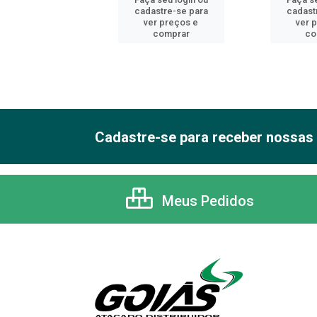
astre-se para
cadastre-se para
cadast
er preços e
ver preços e
ver 
comprar
comprar
co
Cadastre-se para receber nossas 
Meus Pedidos