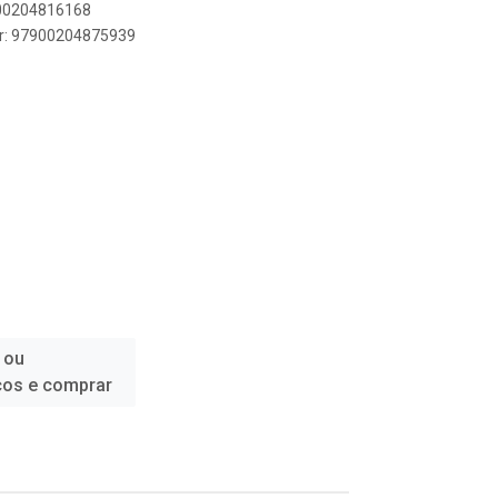
900204816168
er: 97900204875939
 ou
ços e comprar