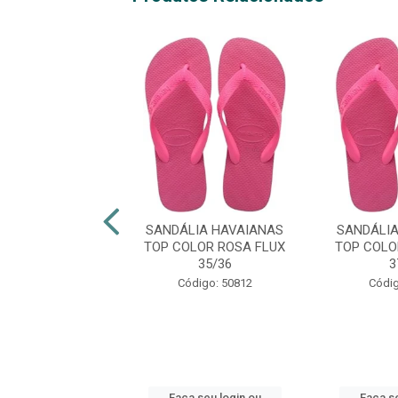
LIA HAVAIANAS
SANDÁLIA HAVAIANAS
SANDÁLI
IM ORGANIC
TOP COLOR ROSA FLUX
TOP COLO
CINZA 39/40
35/36
3
digo: 48924
Código: 50812
Códig
 seu login ou
Faça seu login ou
Faça se