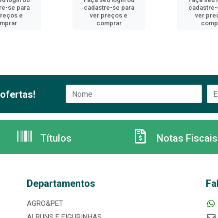
re-se para
cadastre-se para
cadastre-
preços e
ver preços e
ver pre
mprar
comprar
comp
ofertas!
Títulos
Notas Fiscais
Departamentos
Fa
AGRO&PET
ALBUNS E FIGURINHAS