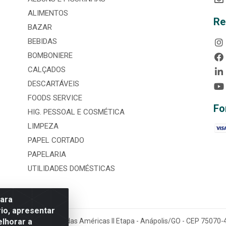
ALIMENTOS
Re
BAZAR
BEBIDAS
BOMBONIERE
CALÇADOS
DESCARTÁVEIS
FOODS SERVICE
Fo
HIG. PESSOAL E COSMÉTICA
LIMPEZA
PAPEL CORTADO
PAPELARIA
UTILIDADES DOMÉSTICAS
para
io, apresentar
elhorar a
tária, nº 3860, Jardim das Américas II Etapa - Anápolis/GO - CEP 7507