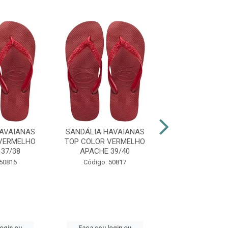
AVAIANAS
SANDÁLIA HAVAIANAS
SANDÁLIA HAV
VERMELHO
TOP COLOR VERMELHO
SLIM ORGA
37/38
APACHE 39/40
PTO/CINZA 
 50816
Código: 50817
Código: 48
login ou
Faça seu login ou
Faça seu log