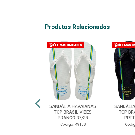
Produtos Relacionados
LIA HAVAIANAS
SANDÁLIA HAVAIANAS
SANDÁLI
ESSENCIAL AZUL
TOP BRASIL VIBES
TOP BR
DICO 39/40
BRANCO 37/38
PRET
digo: 48892
Código: 49158
Códig