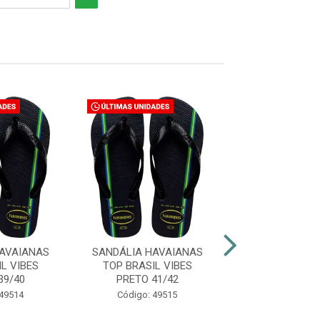
AVAIANAS
SANDÁLIA HAVAIANAS
SANDÁLIA HAV
L VIBES
TOP BRASIL VIBES
COLOR ESSENCI
39/40
PRETO 41/42
ÍNDICO 39
 49514
Código: 49515
Código: 48