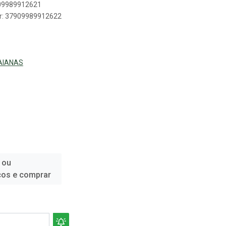
909989912621
er: 37909989912622
AIANAS
 ou
ços e comprar