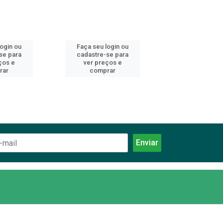
login ou
Faça seu login ou
Faça seu log
se para
cadastre-se para
cadastre-se 
ços e
ver preços e
ver preços
rar
comprar
comprar