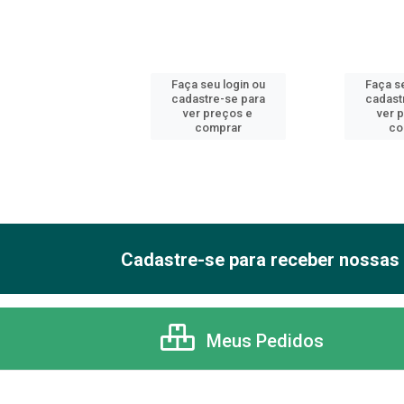
 seu login ou
Faça seu login ou
Faça se
astre-se para
cadastre-se para
cadast
er preços e
ver preços e
ver 
comprar
comprar
co
Cadastre-se para receber nossas 
Meus Pedidos