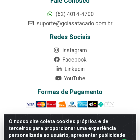
Fale Conosco
(62) 4014-4700
suporte@goiasatacado.com.br
Redes Sociais
Instagram
Facebook
Linkedin
YouTube
Formas de Pagamento
O nosso site coleta cookies próprios e de
terceiros para proporcionar uma experiência
Rede Brasil - Avenida Universitária, nº 3860, Jardim das
personalizada ao usuário, apresentar publicidade
Américas II Etapa - Anápolis/GO - CEP 75070-415 -