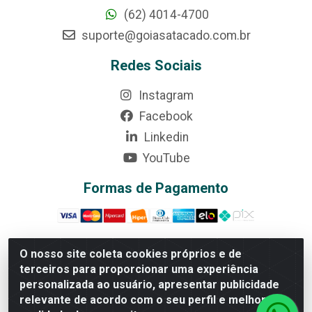
(62) 4014-4700
suporte@goiasatacado.com.br
Redes Sociais
Instagram
Facebook
Linkedin
YouTube
Formas de Pagamento
O nosso site coleta cookies próprios e de
terceiros para proporcionar uma experiência
Rede Brasil - Avenida Universitária, nº 3860, Jardim das
personalizada ao usuário, apresentar publicidade
Américas II Etapa - Anápolis/GO - CEP 75070-415 -
relevante de acordo com o seu perfil e melhorar a
CNPJ 07.728.073/0002-24