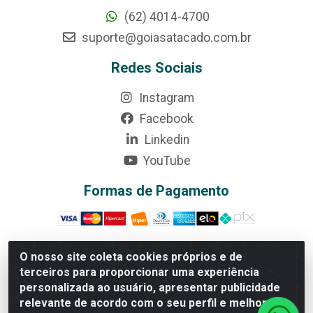
(62) 4014-4700
suporte@goiasatacado.com.br
Redes Sociais
Instagram
Facebook
Linkedin
YouTube
Formas de Pagamento
O nosso site coleta cookies próprios e de
terceiros para proporcionar uma experiência
Rede Brasil - Avenida Universitária, nº 3860, Jardim das
personalizada ao usuário, apresentar publicidade
Américas II Etapa - Anápolis/GO - CEP 75070-415 -
relevante de acordo com o seu perfil e melhorar a
CNPJ 07.728.073/0002-24