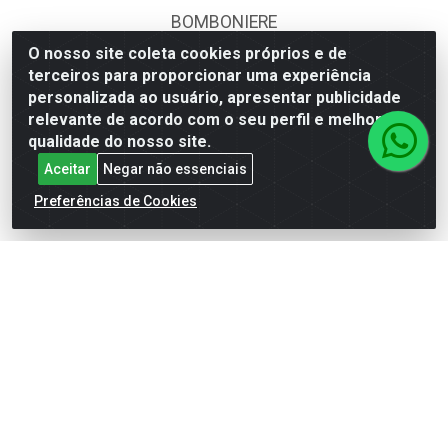
BOMBONIERE
O nosso site coleta cookies próprios e de
CALÇADOS
terceiros para proporcionar uma experiência
DESCARTÁVEIS
personalizada ao usuário, apresentar publicidade
relevante de acordo com o seu perfil e melhorar a
FOODS SERVICE
qualidade do nosso site.
Aceitar
Negar não essenciais
HIG. PESSOAL E COSMÉTICA
Preferências de Cookies
LIMPEZA
PAPEL CORTADO
PAPELARIA
UTILIDADES DOMÉSTICAS
Fale Conosco
(62) 4014-4700