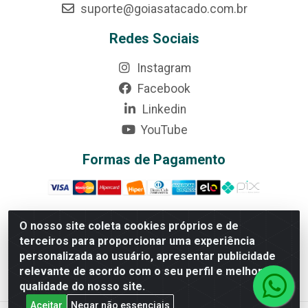
suporte@goiasatacado.com.br
Redes Sociais
Instagram
Facebook
Linkedin
YouTube
Formas de Pagamento
O nosso site coleta cookies próprios e de
terceiros para proporcionar uma experiência
Rede Brasil - Avenida Universitária, nº 3860, Jardim das
personalizada ao usuário, apresentar publicidade
Américas II Etapa - Anápolis/GO - CEP 75070-415 - CNPJ
relevante de acordo com o seu perfil e melhorar a
07.728.073/0002-24
qualidade do nosso site.
Aceitar
Negar não essenciais