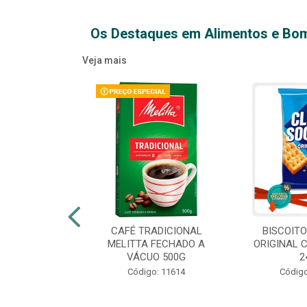
Os Destaques em Alimentos e Bo
Veja mais
XTRA VIRGEM
CAFÉ TRADICIONAL
BISCOIT
IDRO 500ML
MELITTA FECHADO A
ORIGINAL 
VÁCUO 500G
2
o: 14709
Código: 11614
Código