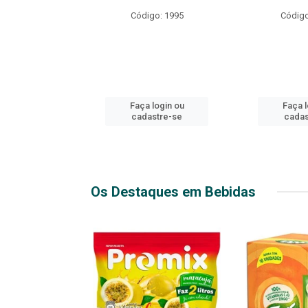
R EXPLOSIVO
Código: 1995
Código
o: 49916
login ou
Faça login ou
Faça l
stre-se
cadastre-se
cadas
Os Destaques em Bebidas