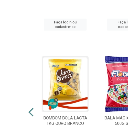
login ou
Faça login ou
Faça l
stre-se
cadastre-se
cadas
 FLORESTLA
BOMBOM BOLA LACTA
BALA MACI
ORACAO 300G
1KG OURO BRANCO
500G 