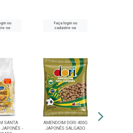
ogin ou
Faça login ou
Faça lo
tre-se
cadastre-se
cadast
M SANTA
AMENDOIM DORI 400G
PIRULITO 
 JAPONÊS -
JAPONÊS SALGADO
FLOPITO CO