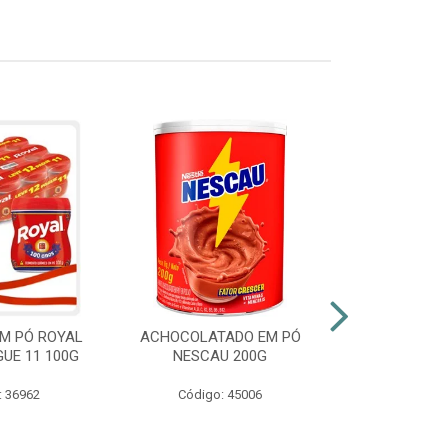
M PÓ ROYAL
ACHOCOLATADO EM PÓ
AZEITE EXT
GUE 11 100G
NESCAU 200G
GALLO VID
: 36962
Código: 45006
Código: