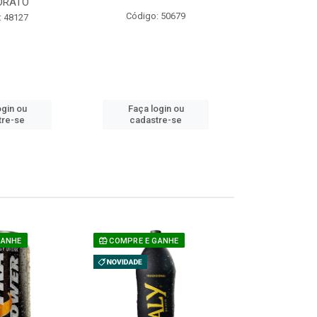
ORATO
COM ACUCAR
Código: 50679
: 48127
Código:
ogin ou
Faça login ou
Faça lo
tre-se
cadastre-se
cadast
GANHE
COMPRE E GANHE