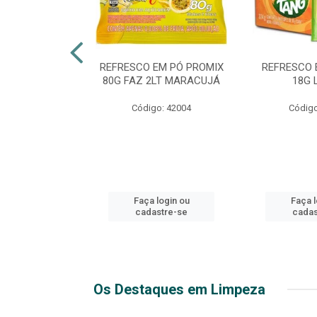
TE 51 LUXO
REFRESCO EM PÓ PROMIX
REFRESCO 
 GARRAFA
80G FAZ 2LT MARACUJÁ
18G 
go: 44
Código: 42004
Código
login ou
Faça login ou
Faça l
stre-se
cadastre-se
cadas
Os Destaques em Limpeza