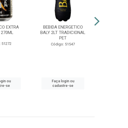
CO EXTRA
BEBIDA ENERGETICO
AGUARDENT
 270ML
BALY 2LT TRADICIONAL
965ML G
PET
: 51272
Códig
Código: 51547
ogin ou
Faça login ou
Faça lo
tre-se
cadastre-se
cadast