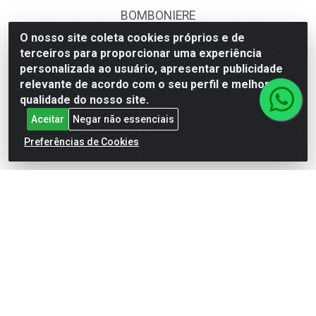
BOMBONIERE
O nosso site coleta cookies próprios e de
CALÇADOS
terceiros para proporcionar uma experiência
DESCARTÁVEIS
personalizada ao usuário, apresentar publicidade
relevante de acordo com o seu perfil e melhorar a
FOODS SERVICE
qualidade do nosso site.
Aceitar
Negar não essenciais
HIG. PESSOAL E COSMÉTICA
Preferências de Cookies
LIMPEZA
PAPEL CORTADO
PAPELARIA
UTILIDADES DOMÉSTICAS
Fale Conosco
(62) 4014-4700