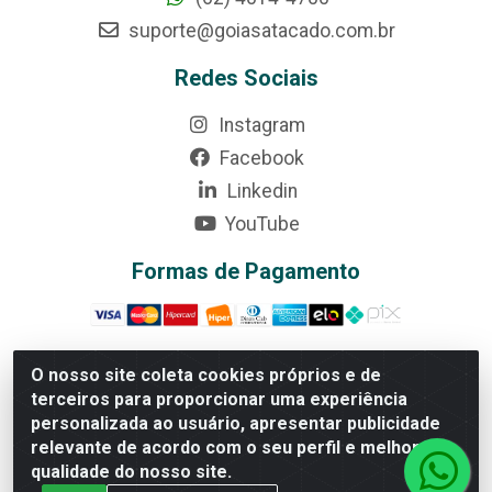
suporte@goiasatacado.com.br
Redes Sociais
Instagram
Facebook
Linkedin
YouTube
Formas de Pagamento
O nosso site coleta cookies próprios e de
terceiros para proporcionar uma experiência
Rede Brasil - Avenida Universitária, nº 3860, Jardim das
personalizada ao usuário, apresentar publicidade
Américas II Etapa - Anápolis/GO - CEP 75070-415 -
relevante de acordo com o seu perfil e melhorar a
CNPJ 07.728.073/0002-24
qualidade do nosso site.