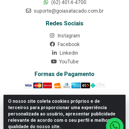
(62) 4014-4700
suporte@goiasatacado.com.br
Redes Sociais
Instagram
Facebook
Linkedin
YouTube
Formas de Pagamento
O nosso site coleta cookies próprios e de
terceiros para proporcionar uma experiência
Rede Brasil - Avenida Universitária, nº 3860, Jardim das
personalizada ao usuário, apresentar publicidade
Américas II Etapa - Anápolis/GO - CEP 75070-415 -
relevante de acordo com o seu perfil e melhorar a
CNPJ 07.728.073/0002-24
qualidade do nosso site.