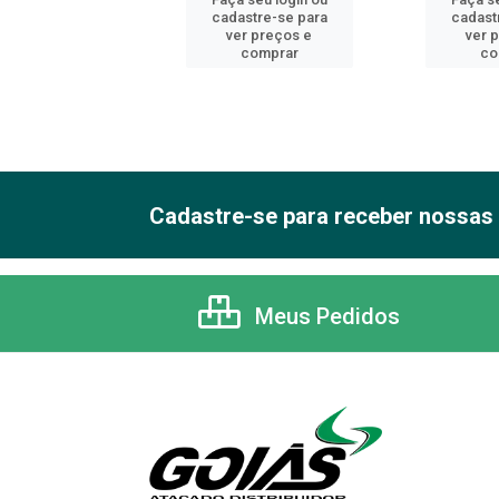
astre-se para
cadastre-se para
cadast
er preços e
ver preços e
ver 
comprar
comprar
co
Cadastre-se para receber nossas 
Meus Pedidos