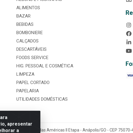
ALIMENTOS
Re
BAZAR
BEBIDAS
BOMBONIERE
CALÇADOS
DESCARTÁVEIS
FOODS SERVICE
Fo
HIG. PESSOAL E COSMÉTICA
LIMPEZA
PAPEL CORTADO
PAPELARIA
UTILIDADES DOMÉSTICAS
para
io, apresentar
elhorar a
tária, nº 3860, Jardim das Américas II Etapa - Anápolis/GO - CEP 7507