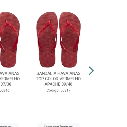
AVAIANAS
SANDÁLIA HAVAIANAS
SANDÁLIA HAV
VERMELHO
TOP COLOR VERMELHO
SLIM ORGA
37/38
APACHE 39/40
PTO/CINZA 
 50816
Código: 50817
Código: 48
login ou
Faça seu login ou
Faça seu log