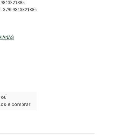
909843821885
er: 37909843821886
AIANAS
 ou
ços e comprar