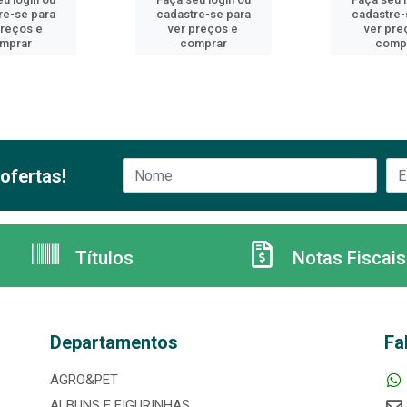
re-se para
cadastre-se para
cadastre-
preços e
ver preços e
ver pre
mprar
comprar
comp
ofertas!
Títulos
Notas Fiscais
Departamentos
Fa
AGRO&PET
ALBUNS E FIGURINHAS