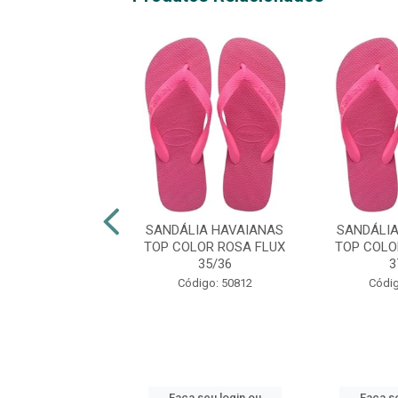
LIA HAVAIANAS
SANDÁLIA HAVAIANAS
SANDÁLI
IM ORGANIC
TOP COLOR ROSA FLUX
TOP COLO
CINZA 39/40
35/36
3
digo: 48924
Código: 50812
Códig
 seu login ou
Faça seu login ou
Faça se