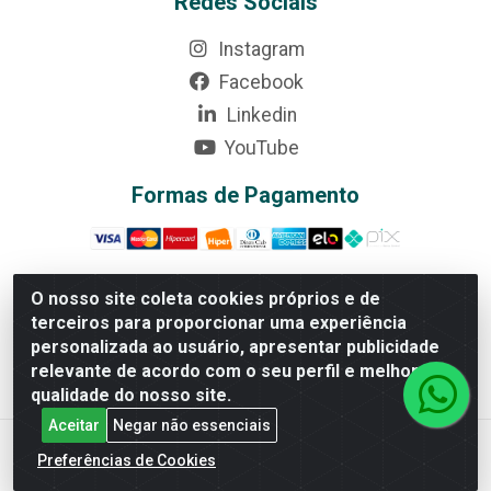
Redes Sociais
Instagram
Facebook
Linkedin
YouTube
Formas de Pagamento
O nosso site coleta cookies próprios e de
terceiros para proporcionar uma experiência
Rede Brasil - Avenida Universitária, nº 3860, Jardim das
personalizada ao usuário, apresentar publicidade
Américas II Etapa - Anápolis/GO - CEP 75070-415 -
relevante de acordo com o seu perfil e melhorar a
CNPJ 07.728.073/0002-24
qualidade do nosso site.
Aceitar
Negar não essenciais
Preferências de Cookies