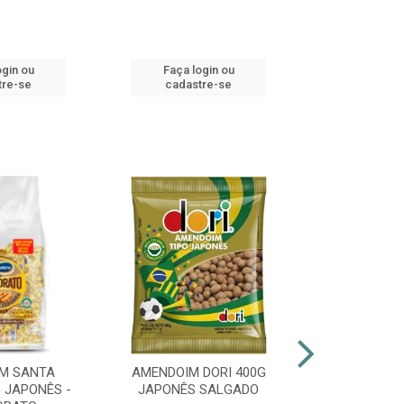
ogin ou
Faça login ou
Faça lo
tre-se
cadastre-se
cadast
M SANTA
AMENDOIM DORI 400G
PIRULITO 
 JAPONÊS -
JAPONÊS SALGADO
FLOPITO CO