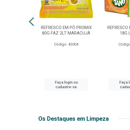
TE 51 LUXO
REFRESCO EM PÓ PROMIX
REFRESCO 
 GARRAFA
80G FAZ 2LT MARACUJÁ
18G 
go: 44
Código: 42004
Código
login ou
Faça login ou
Faça l
stre-se
cadastre-se
cadas
Os Destaques em Limpeza