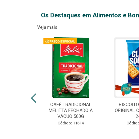
Os Destaques em Alimentos e Bo
Veja mais
XTRA VIRGEM
CAFÉ TRADICIONAL
BISCOIT
IDRO 500ML
MELITTA FECHADO A
ORIGINAL 
VÁCUO 500G
2
o: 14709
Código: 11614
Código