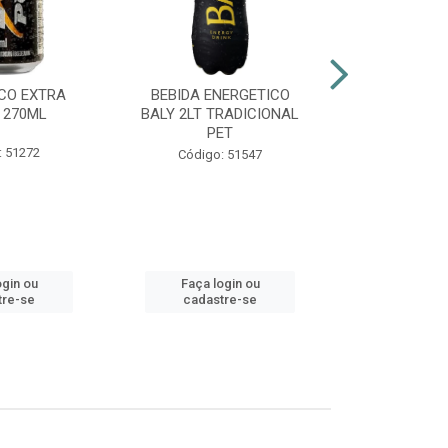
CO EXTRA
BEBIDA ENERGETICO
AGUARDENT
 270ML
BALY 2LT TRADICIONAL
965ML G
PET
: 51272
Códig
Código: 51547
ogin ou
Faça login ou
Faça lo
tre-se
cadastre-se
cadast