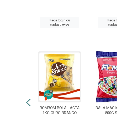
login ou
Faça login ou
Faça l
stre-se
cadastre-se
cadas
 FLORESTLA
BOMBOM BOLA LACTA
BALA MACI
ORACAO 300G
1KG OURO BRANCO
500G 