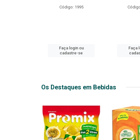
R EXPLOSIVO
Código: 1995
Código
o: 49916
login ou
Faça login ou
Faça l
stre-se
cadastre-se
cadas
Os Destaques em Bebidas