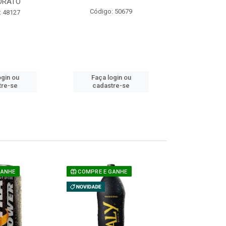
ORATO
COM ACUCAR
Código: 50679
: 48127
Código:
ogin ou
Faça login ou
Faça lo
tre-se
cadastre-se
cadast
GANHE
COMPRE E GANHE