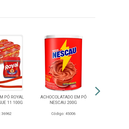
M PÓ ROYAL
ACHOCOLATADO EM PÓ
AZEITE EXT
GUE 11 100G
NESCAU 200G
GALLO VID
: 36962
Código: 45006
Código: