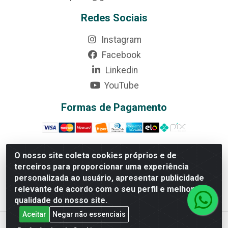
Redes Sociais
Instagram
Facebook
Linkedin
YouTube
Formas de Pagamento
O nosso site coleta cookies próprios e de
terceiros para proporcionar uma experiência
Rede Brasil - Avenida Universitária, nº 3860, Jardim das
personalizada ao usuário, apresentar publicidade
Américas II Etapa - Anápolis/GO - CEP 75070-415 -
relevante de acordo com o seu perfil e melhorar a
CNPJ 07.728.073/0002-24
qualidade do nosso site.
Aceitar
Negar não essenciais