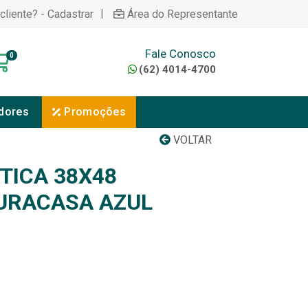
|
cliente? - Cadastrar
Área do Representante
Fale Conosco
0
(62) 4014-4700
dores
Promoções
VOLTAR
TICA 38X48
URACASA AZUL