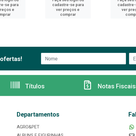
re-se para
cadastre-se para
cadastre-
preços e
ver preços e
ver pre
mprar
comprar
comp
ofertas!
Títulos
Notas Fiscais
Departamentos
Fa
AGRO&PET
ALBUNS E FIGURINHAS