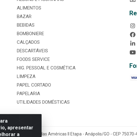
ALIMENTOS
Re
BAZAR
BEBIDAS
BOMBONIERE
CALÇADOS
DESCARTÁVEIS
FOODS SERVICE
Fo
HIG. PESSOAL E COSMÉTICA
LIMPEZA
PAPEL CORTADO
PAPELARIA
UTILIDADES DOMÉSTICAS
para
io, apresentar
elhorar a
tária, nº 3860, Jardim das Américas II Etapa - Anápolis/GO - CEP 7507