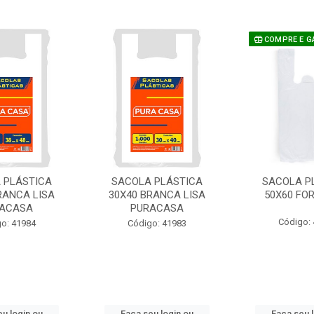
COMPRE E G
 PLÁSTICA
SACOLA PLÁSTICA
SACOLA P
RANCA LISA
30X40 BRANCA LISA
50X60 FO
ACASA
PURACASA
Código:
o: 41984
Código: 41983
u login ou
Faça seu login ou
Faça seu 