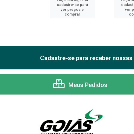
astre-se para
cadastre-se para
cadast
er preços e
ver preços e
ver 
comprar
comprar
co
Cadastre-se para receber nossas 
Meus Pedidos