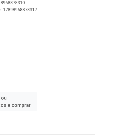
898968878310
er: 17898968878317
 ou
ços e comprar