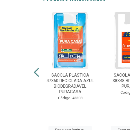
E E GANHE
LA PLÁSTICA
SACOLA PLÁSTICA
SACOLA
5 FORTEPLAS
47X60 RECICLADA AZUL
38X48 B
BIODEGRADÁVEL
PUR
PURACASA
digo: 43696
Códig
Código: 43308
 seu login ou
Faça seu login ou
Faça se