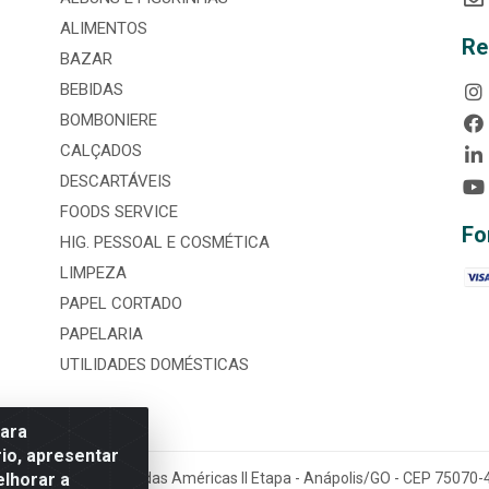
ALIMENTOS
Re
BAZAR
BEBIDAS
BOMBONIERE
CALÇADOS
DESCARTÁVEIS
FOODS SERVICE
Fo
HIG. PESSOAL E COSMÉTICA
LIMPEZA
PAPEL CORTADO
PAPELARIA
UTILIDADES DOMÉSTICAS
para
io, apresentar
elhorar a
tária, nº 3860, Jardim das Américas II Etapa - Anápolis/GO - CEP 7507