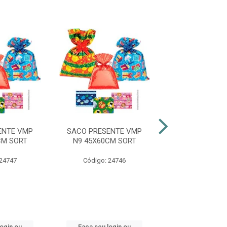
ENTE VMP
SACO PRESENTE VMP
LAÇO FÁCIL P
CM SORT
N9 45X60CM SORT
VMP SORT
18MMX36,
 24747
Código: 24746
Código: 29
login ou
Faça seu login ou
Faça seu log