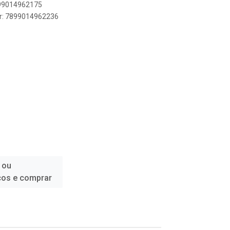
899014962175
er: 7899014962236
 ou
ços e comprar