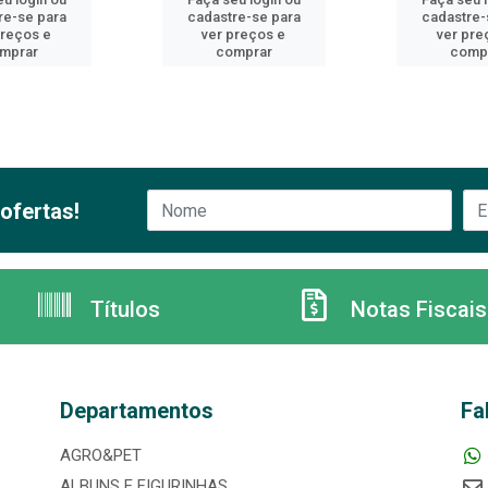
re-se para
cadastre-se para
cadastre-
preços e
ver preços e
ver pre
mprar
comprar
comp
ofertas!
Títulos
Notas Fiscais
Departamentos
Fa
AGRO&PET
ALBUNS E FIGURINHAS