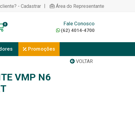
|
cliente? - Cadastrar
Área do Representante
Fale Conosco
0
(62) 4014-4700
dores
Promoções
VOLTAR
TE VMP N6
RT